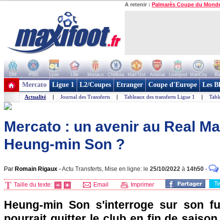
A retenir :
Palmarès Coupe du Mond
OM
PSG
Lyon
Lille
Monaco
Chelsea
Man Utd
Arsenal
Liverpool
ManCity
Ba
+ de clubs
Mercato
Ligue 1
L2/Coupes
Etranger
Coupe d'Europe
Les B
Actualité
|
Journal des Transferts
|
Tableaux des transferts Ligue 1
|
Tabl
Mercato : un avenir au Real Ma
Heung-min Son ?
Par
Romain Rigaux
-
Actu Transferts, Mise en ligne: le
25/10/2022
à
14h50
-
T
Taille du texte:
Email
Imprimer
Heung-min Son s'interroge sur son fu
pourrait quitter le club en fin de saiso