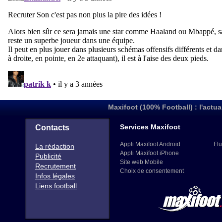
Maxifoot (100% Football) : l'actua
Services Maxifoot
Contacts
Appli Maxifoot Android
Flu
La rédaction
Appli Maxifoot iPhone
Publicité
Site web Mobile
Recrutement
Choix de consentement
Infos légales
Liens football