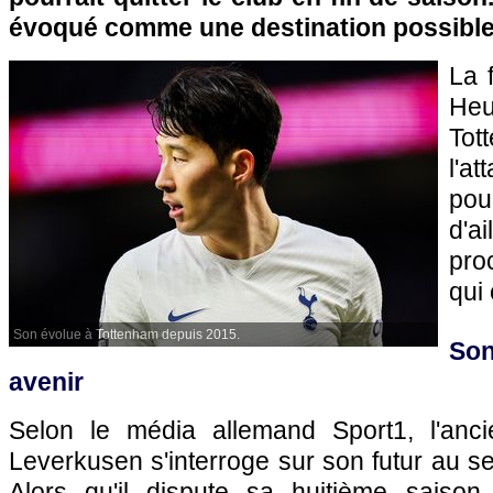
évoqué comme une destination possible
La 
He
Tot
l'a
pou
d'a
pro
qui
Son évolue à Tottenham depuis 2015.
Son
avenir
Selon le média allemand Sport1, l'anc
Leverkusen s'interroge sur son futur au se
Alors qu'il dispute sa huitième saison