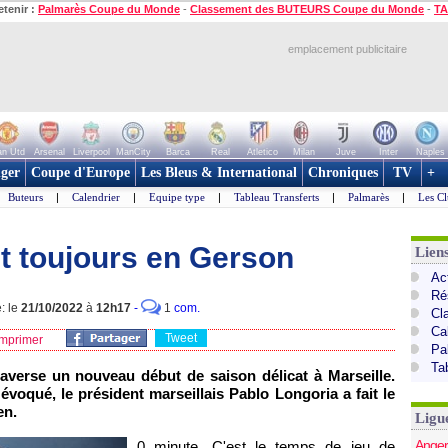
etenir :
Palmarès Coupe du Monde
-
Classement des BUTEURS Coupe du Monde
-
TA
emplacement publicitaire
n Utd
Arsenal
Liverpool
ManCity
Barca
Real
Atletico
Milan
Juve
Inter
Naples
ger
Coupe d'Europe
Les Bleus & International
Chroniques
TV
+
Buteurs
|
Calendrier
|
Equipe type
|
Tableau Transferts
|
Palmarès
|
Les Cl
it toujours en Gerson
Lien
Act
Ré
: le
21/10/2022
à
12h17
-
1
com.
Cl
Ca
Tweet
mprimer
Pa
Ta
raverse un nouveau début de saison délicat à Marseille.
 évoqué, le président marseillais Pablo Longoria a fait le
en.
Ligu
Anger
0 minute. C'est le temps de jeu de