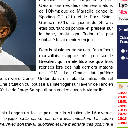
Lyo
Gerson lors des deux derniers matchs
de l'Olympique de Marseille contre le
Nice
Sporting CP (2-0) et le Paris Saint-
Toulo
Germain (0-1). Le joueur de 25 ans
était pourtant disponible et présent sur
Sond
le banc, mais Igor Tudor n'a pas
Zidan
souhaité le faire entrer en jeu.
Franc
Depuis plusieurs semaines, l'entraîneur
O
marseillais s'appuie très peu sur le
Brésilien, qui n'a été titularisé qu'à trois
reprises lors des huit derniers matchs
.
de l'OM. Le Croate lui préfère
ouzi voire Cengiz Ünder dans un rôle de milieu offensif
 Une situation qui pousse à s'interroger sur l'avenir de l'ancien
Séville de Jorge Sampaoli, son ancien coach à Marseille.
23h22
23h00
22h51
22h44
22h38
 Longoria a fait le point sur la situation de l'Auriverde.
22h27
l'équipe. Cela passe par un travail quotidien. La saison
22h15
22h00
re. Avec son travail quotidien et une mentalité très positive, il
21h48