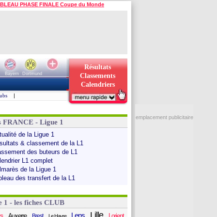
BLEAU PHASE FINALE Coupe du Monde
Résultats
Bayern
Dortmund
Classements
Calendriers
ubs
|
emplacement publicitaire
s FRANCE - Ligue 1
ualité de la Ligue 1
sultats & classement de la L1
assement des buteurs de L1
lendrier L1 complet
lmarès de la Ligue 1
bleau des transfert de la L1
e 1 - les fiches CLUB
Lille
Lens
s
Auxerre
Lorient
Brest
Le Havre