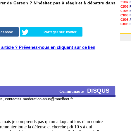
31/07
er de Gerson ? N'hésitez pas à réagir et à débattre dans
02/08
01/08
03/08
03/08
03/08
03/08
Facebook
Partager sur Twitter
31/07
article ? Prévenez-nous en cliquant sur ce lien
DISQUS
Communauté
us, contactez
moderation-abus@maxifoot.fr