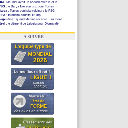
OM
: Meunier avait un accord avec le club
PSG
: le Barça fixe son prix pour Torres
Barça
: Torres souhaite rejoindre le PSG !
FIFA
: Infantino sollicite Trump
Argentine
: quand Medina recadre... sa mère
Real
: le démenti de Leipzig pour Diomandé
OM
: Paixão attire un 2e club anglais
FIFA
: le conseiller d'Infantino démissionne !
A SUIVRE
L'equipe type de
MONDIAL
2026
Le meilleur effectif
LIGUE 1
saison
2025-26
Indice MF :
l'état de
FORME
des clubs en europe
Classements des