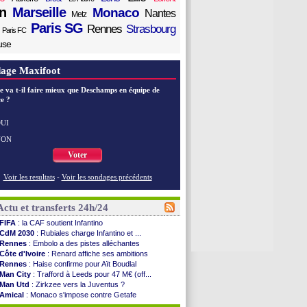
n
Marseille
Monaco
Nantes
Metz
Paris SG
Rennes
Strasbourg
Paris FC
use
age Maxifoot
e va t-il faire mieux que Deschamps en équipe de
e ?
UI
NON
Voter
Voir les resultats
-
Voir les sondages précédents
Actu et transferts 24h/24
FIFA
: la CAF soutient Infantino
CdM 2030
: Rubiales charge Infantino et ...
Rennes
: Embolo a des pistes alléchantes
Côte d'Ivoire
: Renard affiche ses ambitions
Rennes
: Haise confirme pour Aït Boudlal
Man City
: Trafford à Leeds pour 47 M€ (off...
Man Utd
: Zirkzee vers la Juventus ?
Amical
: Monaco s'impose contre Getafe
Nantes
: Der Zakarian et sa relation avec Kita