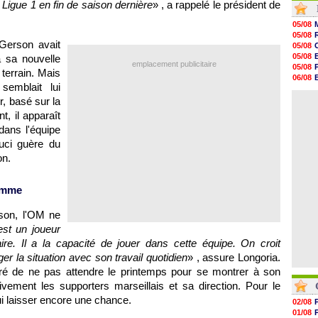
 Ligue 1 en fin de saison dernière
» , a rappelé le président de
21h39
21h26
05/08
21h05
05/08
20h47
Gerson avait
05/08
20h30
05/08
 sa nouvelle
20h18
emplacement publicitaire
05/08
terrain. Mais
20h04
06/08
19h47
emblait lui
06/08
19h34
06/08
, basé sur la
19h14
nt, il apparaît
19h06
18h50
dans l'équipe
18h30
uci guère du
18h20
on.
17h58
ramme
rson, l'OM ne
est un joueur
ire. Il a la capacité de jouer dans cette équipe. On croit
ger la situation avec son travail quotidien
» , assure Longoria.
spiré de ne pas attendre le printemps pour se montrer à son
ivement les supporters marseillais et sa direction. Pour le
ui laisser encore une chance.
02/08
01/08