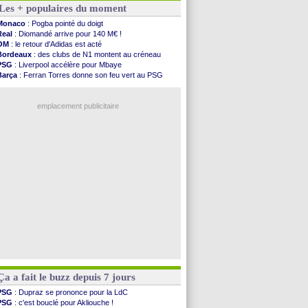
Les + populaires du moment
OM
: le club prêt à libérer Kondogbia ?
Monaco
: le message touchant d'Akliouche
Monaco
: Pogba pointé du doigt
FIFA
: Tebas en remet une couche
Real
: Diomandé arrive pour 140 M€ !
FIFA
: l'UEFA maintient la pression
OM
: le retour d'Adidas est acté
PSG
: Tebas encense Luis Enrique
Bordeaux
: des clubs de N1 montent au créneau
Real
: Vinicius jusqu'en 2032 (officiel)
PSG
: Liverpool accélère pour Mbaye
Lyon
: Mangala va rejoindre Getafe
Barça
: Ferran Torres donne son feu vert au PSG
OM
: une offre refusée pour Aguerd
PSG
: Luis Enrique satisfait malgré tout
Real
: c'est confirmé pour Vinicius
Man City
: Rodri préfère le Barça au Real !
Troyes
: Junior Diaz jusqu'en 2030 (officiel)
emplacement publicitaire
PSG
: Akliouche a signé (officiel)
OM
: une offre pour Bulka
PSG
: contrat signé pour Akliouche
Ouganda
: Owori battu à mort à Kampala
Arsenal
: Arteta veut créer une dynastie
Voir les brèves précédentes
Ça a fait le buzz depuis 7 jours
PSG
: Dupraz se prononce pour la LdC
PSG
: c'est bouclé pour Akliouche !