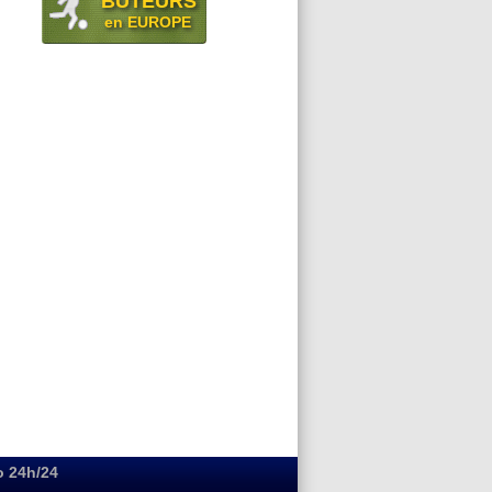
BUTEURS
en EUROPE
o 24h/24