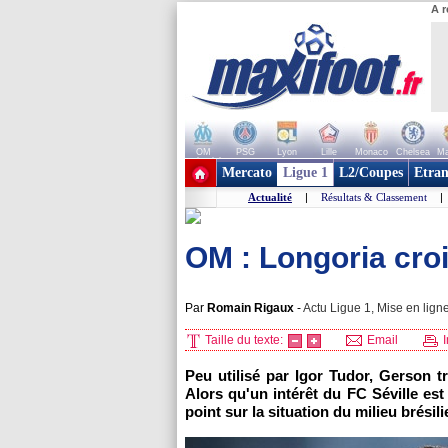
A r
OM
PSG
Lyon
Lille
Monaco
Chelsea
Ma
+ de clubs
Mercato
Ligue 1
L2/Coupes
Etran
Actualité
|
Résultats & Classement
|
OM : Longoria cro
Par
Romain Rigaux
-
Actu Ligue 1, Mise en ligne
Taille du texte:
Email
I
Peu utilisé par Igor Tudor, Gerson t
Alors qu'un intérêt du FC Séville est
point sur la situation du milieu brésili