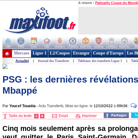
A retenir :
Palmarès Coupe du Mond
OM
PSG
Lyon
Lille
Monaco
Chelsea
Man Utd
Arsenal
Liverpool
ManCity
Ba
+ de clubs
Mercato
Ligue 1
L2/Coupes
Etranger
Coupe d'Europe
Les B
Actualité
|
Journal des Transferts
|
Tableaux des transferts Ligue 1
|
Tabl
PSG : les dernières révélation
Mbappé
Par
Youcef Touaitia
-
Actu Transferts, Mise en ligne: le
12/10/2022
à
09h36
-
T
Taille du texte:
Email
Imprimer
Cinq mois seulement après sa prolonga
veut quitter le Paris Saint-Germain. 