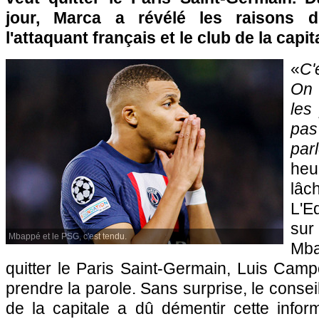
jour, Marca a révélé les raisons 
l'attaquant français et le club de la capit
«
C'
On 
les
pas
parl
heu
lâ
L'E
sur
Mbappé et le PSG, c'est tendu.
Mb
quitter le Paris Saint-Germain, Luis Camp
prendre la parole. Sans surprise, le consei
de la capitale a dû démentir cette infor