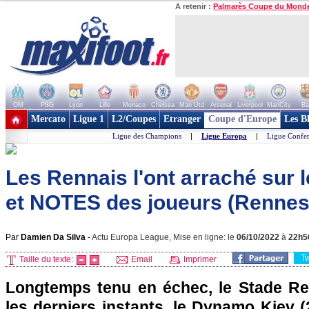
A retenir :
Palmarès Coupe du Mond
OM
PSG
Lyon
Lille
Monaco
Chelsea
Man Utd
Arsenal
Liverpool
ManCity
Ba
+ de clubs
Mercato
Ligue 1
L2/Coupes
Etranger
Coupe d'Europe
Les B
Ligue des Champions
|
Ligue Europa
|
Ligue Confe
Les Rennais l'ont arraché sur le 
et NOTES des joueurs (Rennes 
Par
Damien Da Silva
-
Actu Europa League, Mise en ligne: le
06/10/2022
à
22h5
T
Taille du texte:
Email
Imprimer
Longtemps tenu en échec, le Stade Re
les derniers instants, le Dynamo Kiev (2