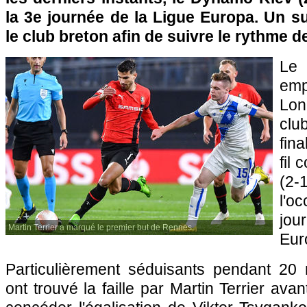
la 3e journée de la Ligue Europa. Un s
le club breton afin de suivre le rythme 
Le 
em
Lon
cl
fin
fil
(2
l'
jo
Martin Terrier a marqué le premier but de Rennes.
Eur
Particulièrement séduisants pendant 20 
ont trouvé la faille par Martin Terrier ava