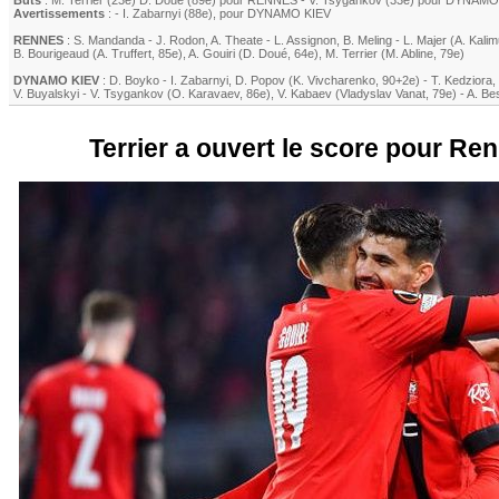
Buts
:
M. Terrier
(23e)
D. Doué
(89e) pour
RENNES
-
V. Tsygankov
(33e) pour DYNAMO
Avertissements
: -
I. Zabarnyi
(88e)
, pour DYNAMO KIEV
RENNES
:
S. Mandanda
-
J. Rodon
,
A. Theate
-
L. Assignon
,
B. Meling
-
L. Majer
(
A. Kali
B. Bourigeaud
(
A. Truffert
, 85e)
,
A. Gouiri
(
D. Doué
, 64e)
,
M. Terrier
(
M. Abline
, 79e)
DYNAMO KIEV
:
D. Boyko
-
I. Zabarnyi
,
D. Popov (K. Vivcharenko, 90+2e)
-
T. Kedziora
,
V. Buyalskyi
-
V. Tsygankov
(
O. Karavaev
, 86e)
,
V. Kabaev (Vladyslav Vanat, 79e)
-
A. Be
Terrier a ouvert le score pour Ren