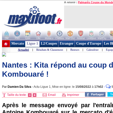
A retenir :
Palmarès Coupe du Mond
OM
PSG
Lyon
Lille
Monaco
Chelsea
Man Utd
Arsenal
Liverpool
ManCity
Ba
+ de clubs
Mercato
Ligue 1
L2/Coupes
Etranger
Coupe d'Europe
Les B
Actualité
|
Résultats & Classement
|
Buteurs
|
Calendrier
|
Equip
Nantes : Kita répond au coup 
Kombouaré !
Par
Damien Da Silva
-
Actu Ligue 1, Mise en ligne: le
15/08/2022
à
17h02
-
T
Taille du texte:
Email
Imprimer
Après le message envoyé par l'entra
Antoine Kombouaré sur le mercato d'ét