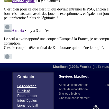
Maxifoot (100% Football) : l'actua
Services Maxifoot
Contacts
Appli Maxifoot Android
Flu
La rédaction
Appli Maxifoot iPhone
Publicité
Site web Mobile
Recrutement
Choix de consentement
Infos légales
Liens football