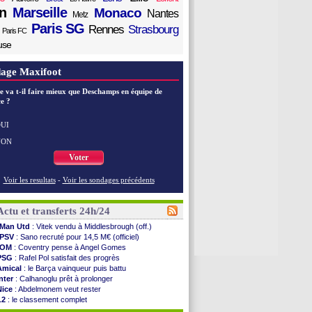
n
Marseille
Monaco
Nantes
Metz
Paris SG
Rennes
Strasbourg
Paris FC
use
age Maxifoot
e va t-il faire mieux que Deschamps en équipe de
e ?
UI
NON
Voter
Voir les resultats
-
Voir les sondages précédents
Actu et transferts 24h/24
Man Utd
: Vitek vendu à Middlesbrough (off.)
PSV
: Sano recruté pour 14,5 M€ (officiel)
OM
: Coventry pense à Angel Gomes
PSG
: Rafel Pol satisfait des progrès
Amical
: le Barça vainqueur puis battu
Inter
: Calhanoglu prêt à prolonger
Nice
: Abdelmonem veut rester
L2
: le classement complet
L2
: les résultats de la soirée