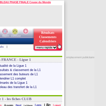
BLEAU PHASE FINALE Coupe du Monde
Résultats
Bayern
Dortmund
Classements
Calendriers
ubs
|
emplacement publicitaire
s FRANCE - Ligue 1
ualité de la Ligue 1
sultats & classement de la L1
assement des buteurs de L1
lendrier L1 complet
lmarès de la Ligue 1
bleau des transfert de la L1
e 1 - les fiches CLUB
Lille
Lens
s
Auxerre
Lorient
Brest
Le Havre