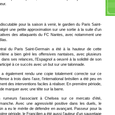
D
eur.
Y
Me
indiscutable pour la saison à venir, le gardien du Paris Saint-
gré une petite approximation sur une sortie à la suite d'un
s tentatives des attaquants du FC Nantes, avec notamment une
Blas.
tral du Paris Saint-Germain a été à la hauteur de cette
ilène a bien géré les offensives nantaises, avec plusieurs
dans ses relances, l'Espagnol a oeuvré à la solidité de son
 participé à ce succès avec un but sur une talonnade.
en a également rendu une copie totalement correcte sur ce
se à trois dans l'axe, l'international brésilien a été peu en
ent des interventions faciles à réaliser. En première période,
de marquer avec une tête sur la barre.
 rumeurs l'associant à Chelsea sur ce mercato d'été,
dimanche. Avec une agressivité positive dans les duels, le
in a eu le mérite de défendre en avançant. Passeur pour la
re période, le Francilien a été aussi l'auteur d'un sauvetage