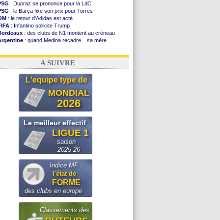
PSG
: Dupraz se prononce pour la LdC
PSG
: le Barça fixe son prix pour Torres
OM
: le retour d'Adidas est acté
FIFA
: Infantino sollicite Trump
Bordeaux
: des clubs de N1 montent au créneau
Argentine
: quand Medina recadre... sa mère
Real
: le démenti de Leipzig pour Diomandé
OM
: le club prêt à libérer Kondogbia ?
A SUIVRE
L'equipe type de
MONDIAL
2026
Le meilleur effectif
LIGUE 1
saison
2025-26
Indice MF :
l'état de
FORME
des clubs en europe
Classements des