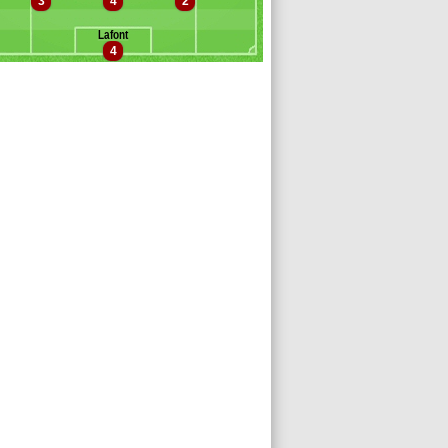
3
4
2
escamps
épié Yépié
Lafont
rlin
4