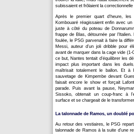
subissaient et frôlaient la correctionnell
Après le premier quart d'heure, le
Kombouaré réagissaient enfin avec un 
juste à côté du poteau de Donnarum
frappe de Blas, détournée par l'Italien.
foulée, le PSG parvenait à faire la diff
Messi, auteur d'un joli dribble pour él
avant de marquer dans la cage vide (1-0
ce but, Nantes tentait d'équilibrer les 
impact plus important dans les duels
maîtrisait totalement le ballon. Et à 
sauvetage de Kimpembe devant Gues
faisait encore le show et forçait Lafon
parade. Puis avant la pause, Neymar
Sissoko, obtenait un coup-franc à l'
surface et se chargeait de le transformer
La talonnade de Ramos, un doublé p
Au retour des vestiaires, le PSG repar
talonnade de Ramos à la suite d'une re