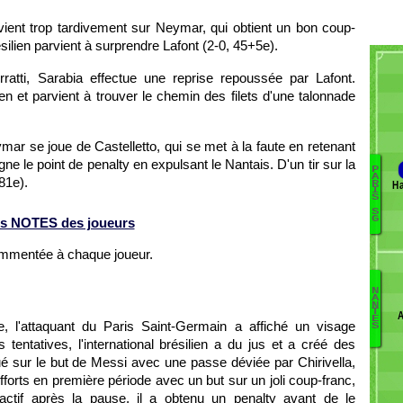
ervient trop tardivement sur Neymar, qui obtient un bon coup-
ésilien parvient à surprendre Lafont (2-0, 45+5e).
atti, Sarabia effectue une reprise repoussée par Lafont.
n et parvient à trouver le chemin des filets d'une talonnade
mar se joue de Castelletto, qui se met à la faute en retenant
igne le point de penalty en expulsant le Nantais. D'un tir sur la
P
A
 81e).
Ha
R
Be
I
S
Pe
S
G
s NOTES des joueurs
P
M
ommentée à chaque joueur.
K
Di
G
N
A
N
N
T
A
E
M
Ic
, l'attaquant du Paris Saint-Germain a affiché un visage
S
Fá
entatives, l'international brésilien a du jus et a créé des
C
é sur le but de Messi avec une passe déviée par Chirivella,
D
forts en première période avec un but sur un joli coup-franc,
Ac
 actif après la pause, il a obtenu un penalty avant de le