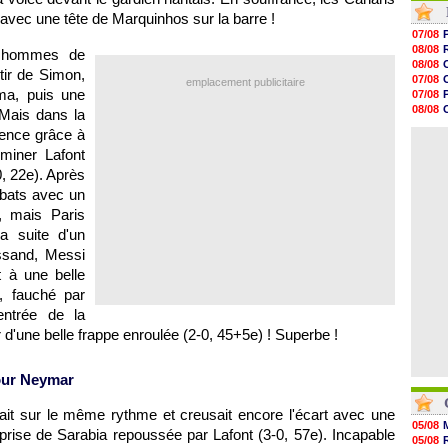
08/08
e avec une tête de Marquinhos sur la barre !
08/08
07/08
08/08
08/08
s hommes de
08/08
08/08
tir de Simon,
08/08
07/08
emplacement publicitaire
08/08
ma, puis une
07/08
08/08
08/08
 Mais dans la
08/08
08/08
érence grâce à
08/08
07/08
08/08
iminer Lafont
08/08
, 22e). Après
08/08
débats avec un
08/08
08/08
, mais Paris
08/08
la suite d'un
sand, Messi
t à une belle
, fauché par
entrée de la
 d'une belle frappe enroulée (2-0, 45+5e) ! Superbe !
our Neymar
tait sur le même rythme et creusait encore l'écart avec une
05/08
prise de Sarabia repoussée par Lafont (3-0, 57e). Incapable
05/08