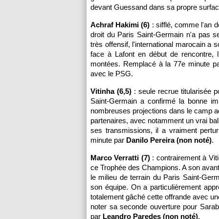
devant Guessand dans sa propre surfac
Achraf Hakimi (6)
: sifflé, comme l'an d
droit du Paris Saint-Germain n'a pas s
très offensif, l'international marocain a
face à Lafont en début de rencontre, 
montées. Remplacé à la 77e minute p
avec le PSG.
Vitinha (6,5)
: seule recrue titularisée 
Saint-Germain a confirmé la bonne imp
nombreuses projections dans le camp a
partenaires, avec notamment un vrai bal
ses transmissions, il a vraiment pert
minute par
Danilo Pereira (non noté)
.
Marco Verratti (7)
: contrairement à Viti
ce Trophée des Champions. A son avanta
le milieu de terrain du Paris Saint-Germ
son équipe. On a particulièrement appr
totalement gâché cette offrande avec une
noter sa seconde ouverture pour Sarab
par
Leandro Paredes (non noté)
.