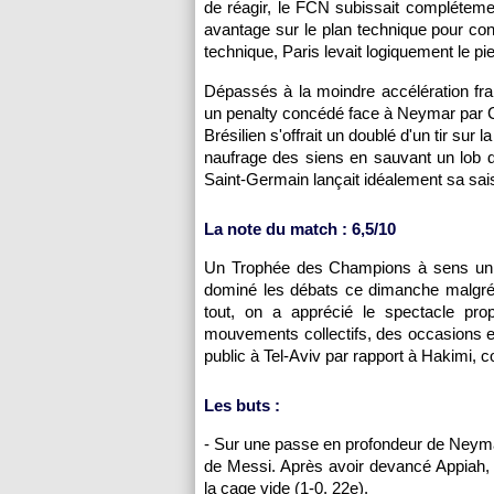
de réagir, le FCN subissait complétem
avantage sur le plan technique pour conf
technique, Paris levait logiquement le p
Dépassés à la moindre accélération fra
un penalty concédé face à Neymar par Cas
Brésilien s'offrait un doublé d'un tir sur l
naufrage des siens en sauvant un lob 
Saint-Germain lançait idéalement sa sais
La note du match : 6,5/10
Un Trophée des Champions à sens uniqu
dominé les débats ce dimanche malgré
tout, on a apprécié le spectacle pr
mouvements collectifs, des occasions et
public à Tel-Aviv par rapport à Hakimi, c
Les buts :
- Sur une passe en profondeur de Neymar 
de Messi. Après avoir devancé Appiah, l
la cage vide (1-0, 22e).