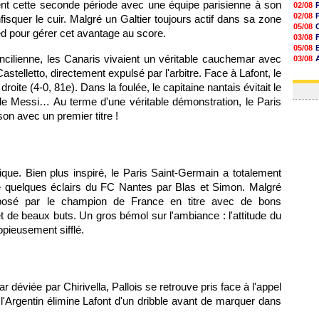
ent cette seconde période avec une équipe parisienne à son
02/08
02/08
isquer le cuir. Malgré un Galtier toujours actif dans sa zone
05/08
ied pour gérer cet avantage au score.
03/08
05/08
ncilienne, les Canaris vivaient un véritable cauchemar avec
03/08
03/08
telletto, directement expulsé par l'arbitre. Face à Lafont, le
06/08
a droite (4-0, 81e). Dans la foulée, le capitaine nantais évitait le
de Messi… Au terme d'une véritable démonstration, le Paris
on avec un premier titre !
e. Bien plus inspiré, le Paris Saint-Germain a totalement
 quelques éclairs du FC Nantes par Blas et Simon. Malgré
oposé par le champion de France en titre avec de bons
 de beaux buts. Un gros bémol sur l'ambiance : l'attitude du
opieusement sifflé.
déviée par Chirivella, Pallois se retrouve pris face à l'appel
'Argentin élimine Lafont d'un dribble avant de marquer dans