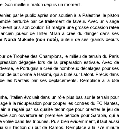
e. Son meilleur match depuis un moment.
ernier, par le public après son soutien à la Palestine, le piston
emblé perturbé par ce traitement de faveur. Avec un visage
 souvent pris son couloir. Et malgré une grosse occasion ratée
l'ancien joueur de l'Inter Milan a créé du danger dans ses
ar
Nordi Mukiele (non noté)
, auteur de ses grands débuts
pour ce Trophée des Champions, le milieu de terrain du Paris
ression dégagée lors de la préparation estivale. Avec de
dverse, le Portugais a créé de nombreux décalages pour ses
lon de but donné à Hakimi, qui a buté sur Lafont. Précis dans
urbé les Nantais par ses déplacements. Remplacé à la 68e
nha, l'Italien évoluait dans un rôle plus bas sur le terrain pour
ge à la récupération pour couper les contres du FC Nantes,
ain a régalé par sa qualité technique pour orienter le jeu de
écié son ouverture en première période pour Sarabia, qui a
 volée dans les tribunes. Puis bien évidemment, il faut aussi
ia sur l'action du but de Ramos. Remplacé à la 77e minute