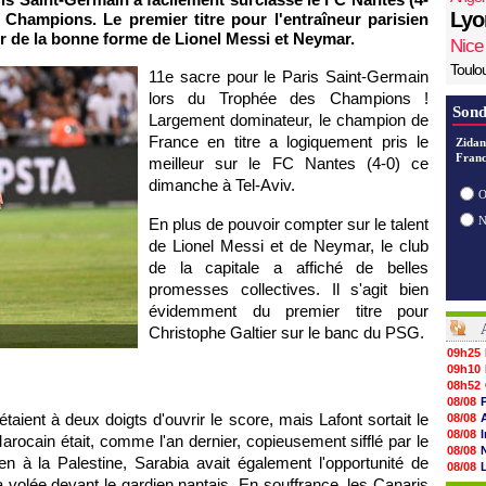
Lyo
Champions. Le premier titre pour l'entraîneur parisien
ter de la bonne forme de Lionel Messi et Neymar.
Nice
Toulo
11e sacre pour le Paris Saint-Germain
lors du Trophée des Champions !
Sond
Largement dominateur, le champion de
France en titre a logiquement pris le
Zidan
Franc
meilleur sur le FC Nantes (4-0) ce
dimanche à Tel-Aviv.
O
En plus de pouvoir compter sur le talent
de Lionel Messi et de Neymar, le club
de la capitale a affiché de belles
promesses collectives. Il s'agit bien
évidemment du premier titre pour
Christophe Galtier sur le banc du PSG.
09h25
09h10
08h52
08/08
étaient à deux doigts d'ouvrir le score, mais Lafont sortait le
08/08
08/08
arocain était, comme l'an dernier, copieusement sifflé par le
08/08
en à la Palestine, Sarabia avait également l'opportunité de
08/08
 sa volée devant le gardien nantais. En souffrance, les Canaris
08/08