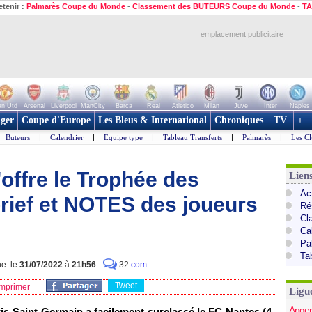
etenir :
Palmarès Coupe du Monde
-
Classement des BUTEURS Coupe du Monde
-
TA
emplacement publicitaire
n Utd
Arsenal
Liverpool
ManCity
Barca
Real
Atletico
Milan
Juve
Inter
Naples
ger
Coupe d'Europe
Les Bleus & International
Chroniques
TV
+
Buteurs
|
Calendrier
|
Equipe type
|
Tableau Transferts
|
Palmarès
|
Les Cl
'offre le Trophée des
Lien
Act
rief et NOTES des joueurs
Ré
Cl
Ca
Pa
Ta
ne: le
31/07/2022
à
21h56
-
32
com.
Tweet
mprimer
Ligu
Anger
Paris Saint-Germain a facilement surclassé le FC Nantes (4-