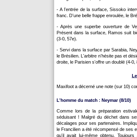
- A l'entrée de la surface, Sissoko int
franc. D'une belle frappe enroulée, le Br
- Après une superbe ouverture de Verr
Présent dans la surface, Ramos suit bie
(3-0, 57e).
- Servi dans la surface par Sarabia, Ney
le Brésilien. L'arbitre n'hésite pas et dés
droite, le Parisien s'offre un doublé (4-0,
Le
Maxifoot a décerné une note (sur 10) c
L'homme du match : Neymar (8/10)
Comme lors de la préparation estivale
séduisant ! Malgré du déchet dans ses t
décalages pour ses partenaires. Impliqu
le Francilien a été récompensé de ses ef
qu'il avait lui-même obtenu. Toujours