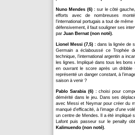
Nuno Mendes (6)
: sur le côté gauche
efforts avec de nombreuses montée
l'international portugais a tout de mêm
défensivement, il faut souligner ses int
par
Juan Bernat (non noté)
.
Lionel Messi (7,5)
: dans la lignée de sa
Germain a éclaboussé ce Trophée de
technique, l'international argentin a i
les lignes. Impliqué dans tous les bons 
en ouvrant le score après un dribble 
représenté un danger constant, à l'imag
saison à venir ?
Pablo Sarabia (6)
: choisi pour comp
démérité dans le jeu. Dans ses déplac
avec Messi et Neymar pour créer du mo
manqué d'efficacité, à l'image d'une vo
un centre de Mendes. Il a été impliqué 
Lafont puis passeur sur le penalty 
Kalimuendo (non noté)
.