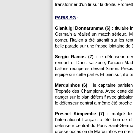
transformer d'un tir sur la droite. Promett
PARIS SG
:
Gianluigi Donnarumma (6)
: titulaire 
Germain a réalisé un match sérieux. Mal
corner, l'Italien a été attentif sur le
belle parade sur une frappe lointaine de 
Sergio Ramos (7)
: le défenseur cen
rencontre. Dans sa zone, l'ancien Madr
ballons récupérés devant Simon. Précis 
équipe sur cette partie. Et bien sûr, il a
Marquinhos (6)
: le capitaine parisi
Trophée des Champions. Avec cette défen
danger sur le plan défensif avec globalem
le défenseur central a même été proche 
Presnel Kimpembe (7)
: malgré les
l'international français a été bon ce 
défenseur central du Paris Saint-Germa
grosse occasion de Marquinhos en premiè