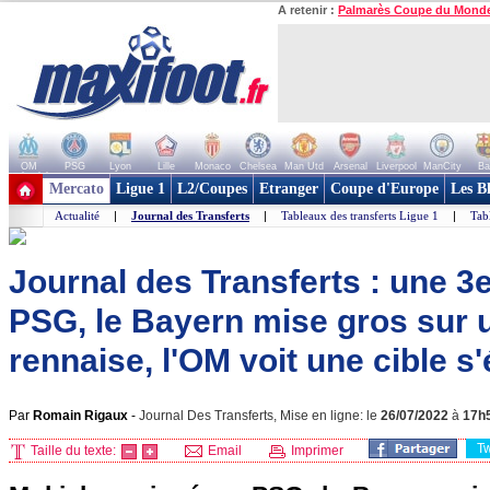
A retenir :
Palmarès Coupe du Mond
OM
PSG
Lyon
Lille
Monaco
Chelsea
Man Utd
Arsenal
Liverpool
ManCity
Ba
+ de clubs
Mercato
Ligue 1
L2/Coupes
Etranger
Coupe d'Europe
Les B
Actualité
|
Journal des Transferts
|
Tableaux des transferts Ligue 1
|
Tab
Journal des Transferts : une 3
PSG, le Bayern mise gros sur 
rennaise, l'OM voit une cible s'é
Par
Romain Rigaux
-
Journal Des Transferts, Mise en ligne: le
26/07/2022
à
17h
T
Taille du texte:
Email
Imprimer