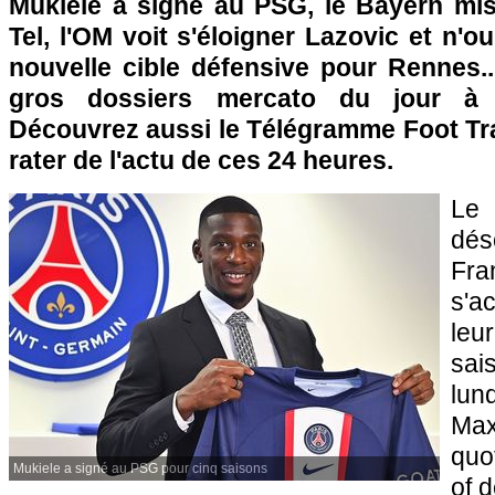
Mukiele a signé au PSG, le Bayern mis
Tel, l'OM voit s'éloigner Lazovic et n'o
nouvelle cible défensive pour Rennes..
gros dossiers mercato du jour à
Découvrez aussi le Télégramme Foot Tra
rater de l'actu de ces 24 heures.
Le
dé
Fr
s'a
leur
sai
lun
Max
quo
Mukiele a signé au PSG pour cinq saisons
of 