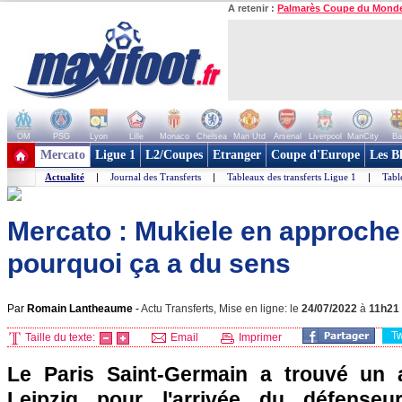
A retenir :
Palmarès Coupe du Mond
OM
PSG
Lyon
Lille
Monaco
Chelsea
Man Utd
Arsenal
Liverpool
ManCity
Ba
+ de clubs
Mercato
Ligue 1
L2/Coupes
Etranger
Coupe d'Europe
Les B
Actualité
|
Journal des Transferts
|
Tableaux des transferts Ligue 1
|
Tabl
Mercato : Mukiele en approche
pourquoi ça a du sens
Par
Romain Lantheaume
-
Actu Transferts, Mise en ligne: le
24/07/2022
à
11h21
T
Taille du texte:
Email
Imprimer
Le Paris Saint-Germain a trouvé un
Leipzig pour l'arrivée du défenseu