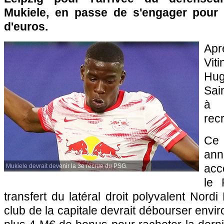
Mukiele, en passe de s'engager pour 
d'euros.
Aprè
Vit
Hug
Sai
à 
rec
Ce 
an
acc
Mukiele devrait devenir la 3e recrue du PSG.
le 
transfert du latéral droit polyvalent Nord
club de la capitale devrait débourser envir