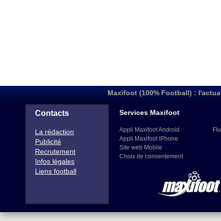
Maxifoot (100% Football) : l'actua
Services Maxifoot
Contacts
Appli Maxifoot Android
Flu
La rédaction
Appli Maxifoot iPhone
Publicité
Site web Mobile
Recrutement
Choix de consentement
Infos légales
Liens football