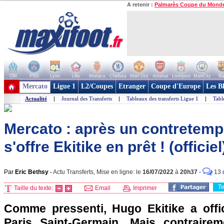
A retenir :
Palmarès Coupe du Mond
OM
PSG
Lyon
Lille
Monaco
Chelsea
Man Utd
Arsenal
Liverpool
ManCity
Ba
+ de clubs
Mercato
Ligue 1
L2/Coupes
Etranger
Coupe d'Europe
Les B
Actualité
|
Journal des Transferts
|
Tableaux des transferts Ligue 1
|
Tabl
Mercato : après un contretemp
s'offre Ekitike en prêt ! (officiel
Par
Eric Bethsy
-
Actu Transferts, Mise en ligne: le
16/07/2022
à
20h37
-
13
T
Taille du texte:
Email
Imprimer
Comme pressenti, Hugo Ekitike a offici
Paris Saint-Germain. Mais contraire