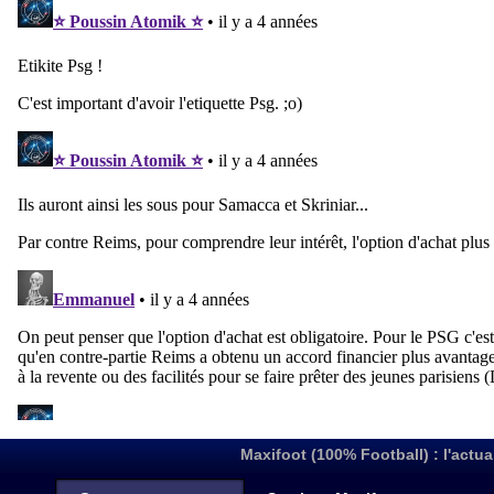
Maxifoot (100% Football) : l'actua