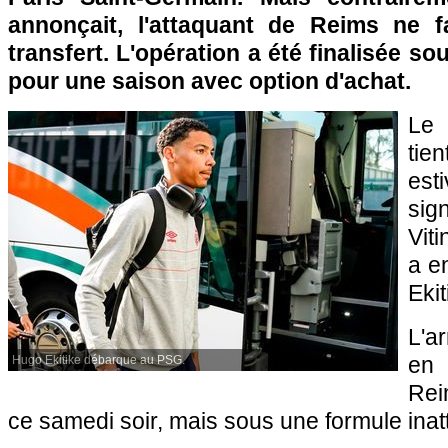
annonçait, l'attaquant de Reims ne fa
transfert. L'opération a été finalisée so
pour une saison avec option d'achat.
Le 
tie
es
si
Viti
a e
Ekit
L'a
en
Hugo Ekitike débarque au PSG.
Rei
ce samedi soir, mais sous une formule ina