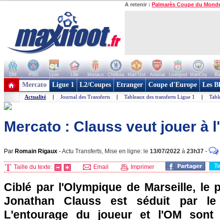
A retenir :
Palmarès Coupe du Mond
OM
PSG
Lyon
Lille
Monaco
Chelsea
Man Utd
Arsenal
Liverpool
ManCity
Ba
+ de clubs
Mercato
Ligue 1
L2/Coupes
Etranger
Coupe d'Europe
Les B
Actualité
|
Journal des Transferts
|
Tableaux des transferts Ligue 1
|
Tabl
Mercato : Clauss veut jouer à l
Par
Romain Rigaux
-
Actu Transferts, Mise en ligne: le
13/07/2022
à
23h37
-
T
Taille du texte:
Email
Imprimer
Ciblé par l'Olympique de Marseille, le 
Jonathan Clauss est séduit par le p
L'entourage du joueur et l'OM sont