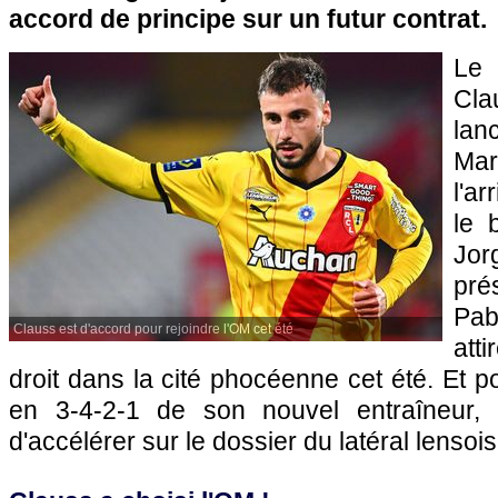
accord de principe sur un futur contrat.
Le
Cla
lan
Ma
l'ar
le 
Jo
pré
Pa
Clauss est d'accord pour rejoindre l'OM cet été
att
droit dans la cité phocéenne cet été. Et p
en 3-4-2-1 de son nouvel entraîneur, 
d'accélérer sur le dossier du latéral lensois