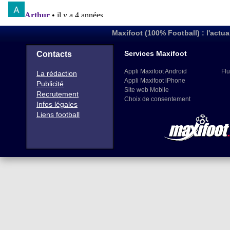
Maxifoot (100% Football) : l'actua
Services Maxifoot
Contacts
Appli Maxifoot Android
Flu
La rédaction
Appli Maxifoot iPhone
Publicité
Site web Mobile
Recrutement
Choix de consentement
Infos légales
Liens football