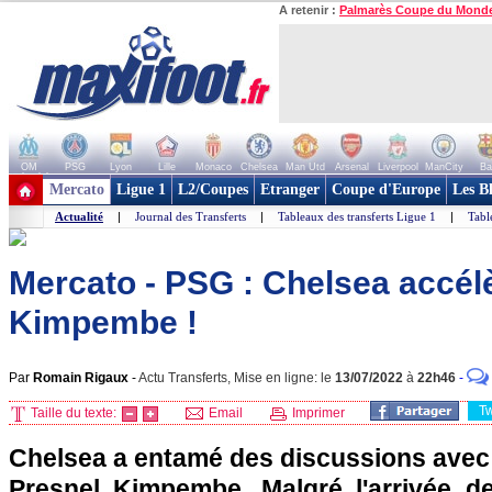
A retenir :
Palmarès Coupe du Mond
OM
PSG
Lyon
Lille
Monaco
Chelsea
Man Utd
Arsenal
Liverpool
ManCity
Ba
+ de clubs
Mercato
Ligue 1
L2/Coupes
Etranger
Coupe d'Europe
Les B
Actualité
|
Journal des Transferts
|
Tableaux des transferts Ligue 1
|
Tabl
Mercato - PSG : Chelsea accél
Kimpembe !
Par
Romain Rigaux
-
Actu Transferts, Mise en ligne: le
13/07/2022
à
22h46
-
T
Taille du texte:
Email
Imprimer
Chelsea a entamé des discussions avec 
Presnel Kimpembe. Malgré l'arrivée de