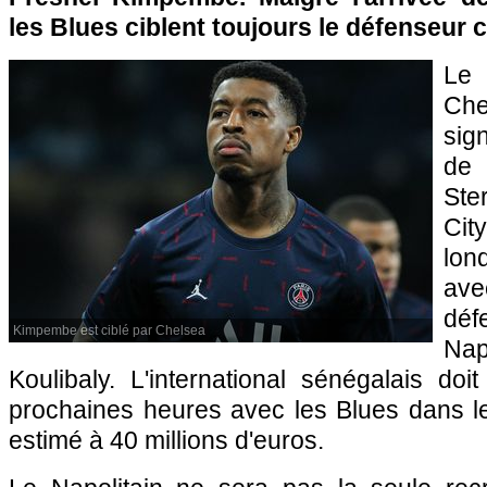
les Blues ciblent toujours le défenseur c
Le 
Ch
sig
de
Ste
City
lon
av
déf
Kimpembe est ciblé par Chelsea
Na
Koulibaly. L'international sénégalais do
prochaines heures avec les Blues dans le
estimé à 40 millions d'euros.