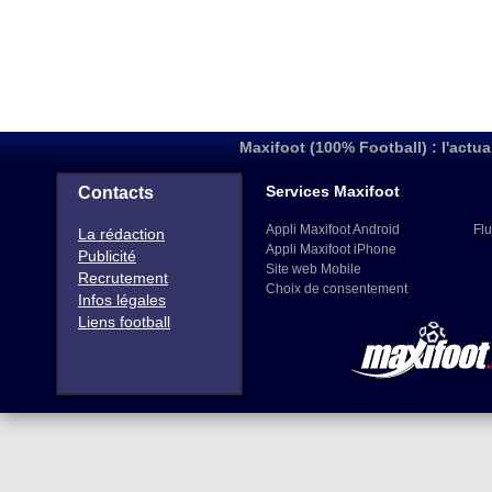
Maxifoot (100% Football) : l'actua
Services Maxifoot
Contacts
Appli Maxifoot Android
Flu
La rédaction
Appli Maxifoot iPhone
Publicité
Site web Mobile
Recrutement
Choix de consentement
Infos légales
Liens football