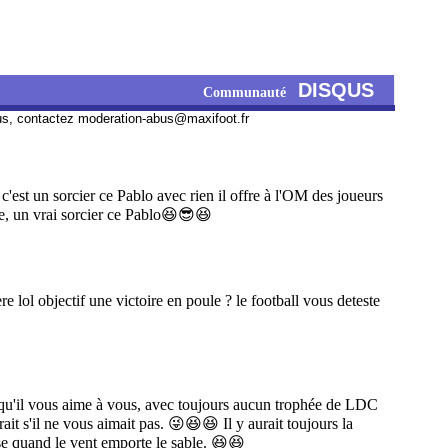
DISQUS
Communauté
us, contactez
moderation-abus@maxifoot.fr