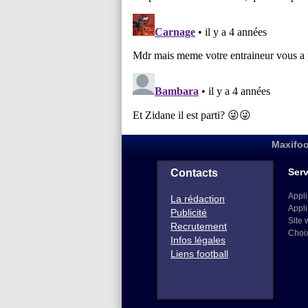
Maxifoo
Serv
Contacts
Appli
La rédaction
Appli
Publicité
Site 
Recrutement
Choi
Infos légales
Liens football