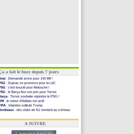
Man City
: accord avec le Barça pour Rodri ?
Rennes
: Haise a prolongé (officiel)
Palace
: Tomiyasu a convaincu (officiel)
TFC
: Sion Oppong signe pour 4 ans (officiel)
Voir toutes les brèves
Ça a fait le buzz depuis 7 jours
Real
: Diomandé arrive pour 140 M€ !
PSG
: Dupraz se prononce pour la LdC
PSG
: c'est bouclé pour Akliouche !
PSG
: le Barça fixe son prix pour Torres
Barça
: Torres souhaite rejoindre le PSG !
OM
: le retour d'Adidas est acté
FIFA
: Infantino sollicite Trump
Bordeaux
: des clubs de N1 montent au créneau
Argentine
: quand Medina recadre... sa mère
Real
: le démenti de Leipzig pour Diomandé
A SUIVRE
L'equipe type de