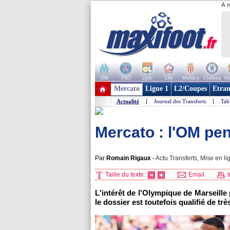
A r
OM
PSG
Lyon
Lille
Monaco
Chelsea
Ma
+ de clubs
Mercato
Ligue 1
L2/Coupes
Etran
Actualité
|
Journal des Transferts
|
Tab
Mercato : l'OM pen
Par
Romain Rigaux
-
Actu Transferts, Mise en li
Taille du texte:
Email
I
L'intérêt de l'Olympique de Marseill
le dossier est toutefois qualifié de très 