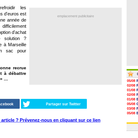
07/08
07/08
froidir les
07/08
ns d'euros est
07/08
emplacement publicitaire
une année de
ifficilement
ption d'achat
ne solution ?
e à Marseille
on sac pour
onne recrue
t à débattre
» …
05/08
02/08
01/08
02/08
01/08
Facebook
Partager sur Twitter
05/08
03/08
05/08
03/08
article ? Prévenez-nous en cliquant sur ce lien
03/08