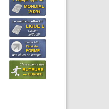
MONDIAL
2026
Le meilleur effectif
LIGUE 1
saison
2025-26
Indice MF :
l'état de
FORME
des clubs en europe
Classements des
BUTEURS
en EUROPE