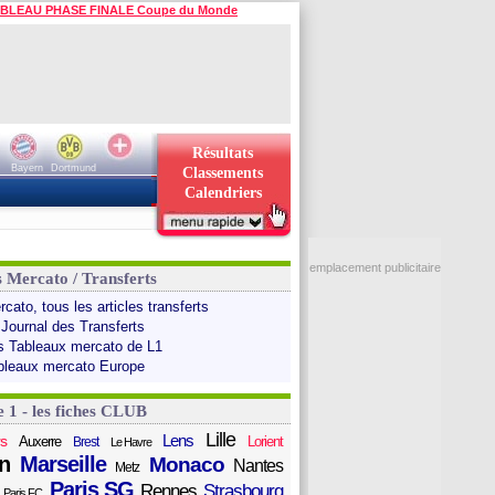
BLEAU PHASE FINALE Coupe du Monde
Résultats
Bayern
Dortmund
Classements
Calendriers
emplacement publicitaire
s Mercato / Transferts
cato, tous les articles transferts
 Journal des Transferts
s Tableaux mercato de L1
bleaux mercato Europe
e 1 - les fiches CLUB
Lille
Lens
s
Auxerre
Lorient
Brest
Le Havre
n
Marseille
Monaco
Nantes
Metz
Paris SG
Rennes
Strasbourg
Paris FC