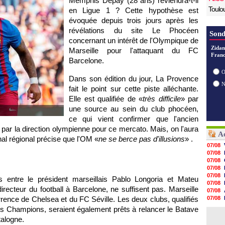
Memphis Depay (28 ans) reviendra-t-il
Toulo
en Ligue 1 ? Cette hypothèse est
évoquée depuis trois jours après les
révélations du site Le Phocéen
Sond
concernant un intérêt de l'Olympique de
Zidan
Marseille pour l'attaquant du FC
Franc
Barcelone.
O
Dans son édition du jour, La Provence
fait le point sur cette piste alléchante.
Elle est qualifiée de «
très difficile
» par
une source au sein du club phocéen,
ce qui vient confirmer que l'ancien
s par la direction olympienne pour ce mercato. Mais, on l'aura
Ac
urnal régional précise que l'OM «
ne se berce pas d'illusions
» .
07/08
07/08
07/08
07/08
07/08
s entre le président marseillais Pablo Longoria et Mateu
07/08
ecteur du football à Barcelone, ne suffisent pas. Marseille
07/08
rrence de Chelsea et du FC Séville. Les deux clubs, qualifiés
07/08
07/08
s Champions, seraient également prêts à relancer le Batave
07/08
talogne.
07/08