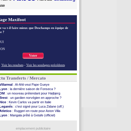
use
age Maxifoot
e va t-il faire mieux que Deschamps en équipe de
e ?
UI
NON
Voter
Voir les resultats
-
Voir les sondages précédents
tu Transferts / Mercato
Villarreal
: Al-Ahli veut Pape Gueye
Lyon
: la dernière saison de Fonseca ?
OM
: un nouveau prétendant pour Højbjerg
Brest
: un gardien norvégien en approche ?
Nice
: Kevin Carlos va partir en Italie
Leganés
: c'est signé pour Luca Zidane (off.)
Atletico
: Ruggeri en route pour Aston Villa
Lyon
: Mangala prêté à Getafe (officiel)
PSG
: Nsoki va signer en Croatie
Arsenal
: Naples vise Gabriel Jesus
Real
: Mastantuono prêté à la Fiorentina (off.)
emplacement publicitaire