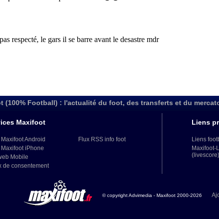
t (100% Football) : l'actualité du foot, des transferts et du mercat
ices Maxifoot
Liens pr
 Maxifoot Android
Flux RSS info foot
Liens foot
 Maxifoot iPhone
Maxifoot-
(livescore
web Mobile
x de consentement
Aj
© copyright Advimedia - Maxifoot 2000-2026