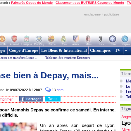
etenir :
Palmarès Coupe du Monde
-
Classement des BUTEURS Coupe du Monde
-
TA
emplacement publicitaire
n Utd
Arsenal
Liverpool
ManCity
Barca
Real
Atletico
Milan
Juve
Inter
Naples
ger
Coupe d'Europe
Les Bleus & International
Chroniques
TV
+
leaux des transferts Ligue 1
|
Tableaux des transferts Etrangers
|
se bien à Depay, mais...
Lien
Mer
Le
gne: le
09/07/2022
à
12h07
-
13
com.
Le
Ta
Tweet
mprimer
Ligu
e pour Memphis Depay se confirme ce samedi. En interne,
difficile.
Anger
Lyo
Un an après son départ de Lyon,
Nice