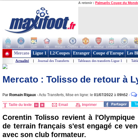
A retenir :
Palmarès Coupe du Mond
OM
PSG
Lyon
Lille
Monaco
Chelsea
Man Utd
Arsenal
Liverpool
ManCity
Ba
+ de clubs
Mercato
Ligue 1
L2/Coupes
Etranger
Coupe d'Europe
Les B
Actualité
|
Journal des Transferts
|
Tableaux des transferts Ligue 1
|
Tabl
Mercato : Tolisso de retour à Ly
Par
Romain Rigaux
-
Actu Transferts, Mise en ligne: le
01/07/2022
à
09h52
-
T
Taille du texte:
Email
Imprimer
Corentin Tolisso revient à l'Olympique
de terrain français s'est engagé ce ve
avec son club formateur.