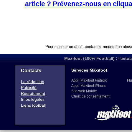
article ? Prévenez-nous en cliqua
Pour signaler un abus, contactez
moderation-abus
Maxifoot (100% Football) : l'actua
Services Maxifoot
Contacts
Appli Maxifoot Android
Flu
La rédaction
Appli Maxifoot iPhone
Publicité
Site web Mobile
Recrutement
Choix de consentement
Infos légales
Liens football