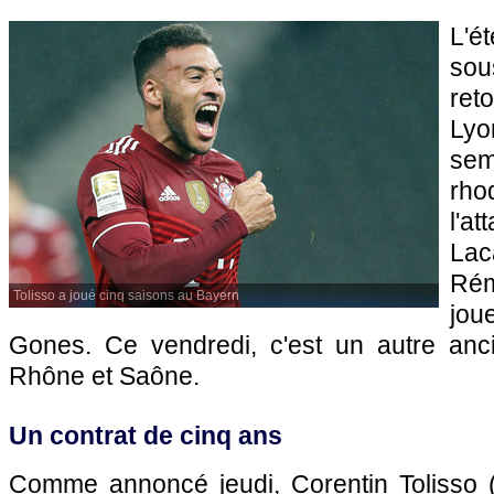
L'é
so
ret
Lyo
se
rho
l'a
Lac
Ré
Tolisso a joué cinq saisons au Bayern
jou
Gones. Ce vendredi, c'est un autre anci
Rhône et Saône.
Un contrat de cinq ans
Comme annoncé jeudi, Corentin Tolisso 