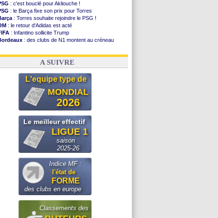
PSG
: c'est bouclé pour Akliouche !
PSG
: le Barça fixe son prix pour Torres
Barça
: Torres souhaite rejoindre le PSG !
OM
: le retour d'Adidas est acté
FIFA
: Infantino sollicite Trump
Bordeaux
: des clubs de N1 montent au créneau
Argentine
: quand Medina recadre... sa mère
Real
: le démenti de Leipzig pour Diomandé
A SUIVRE
L'equipe type de
MONDIAL
2026
Le meilleur effectif
LIGUE 1
saison
2025-26
Indice MF :
l'état de
FORME
des clubs en europe
Classements des