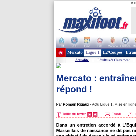
A r
OM
PSG
Lyon
Lille
Monaco
Chelsea
Ma
+ de clubs
Mercato
Ligue 1
L2/Coupes
Etran
Actualité
|
Résultats & Classement
|
Mercato : entraîne
répond !
Par
Romain Rigaux
-
Actu Ligue 1, Mise en ligne
Taille du texte:
Email
I
Dans un entretien accordé à L'Equip
Marseillais de naissance ne dit pas n
son objectif de devenir le sélectionne