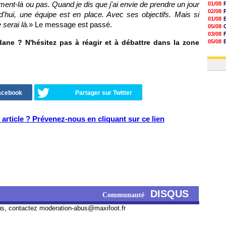
moment-là ou pas. Quand je dis que j'ai envie de prendre un jour
01/08
02/08
d'hui, une équipe est en place. Avec ses objectifs. Mais si
01/08
 serai là.
» Le message est passé.
05/08
03/08
ane ? N'hésitez pas à réagir et à débattre dans la zone
05/08
03/08
03/08
Facebook
Partager sur Twitter
article ? Prévenez-nous en cliquant sur ce lien
DISQUS
Communauté
us, contactez
moderation-abus@maxifoot.fr