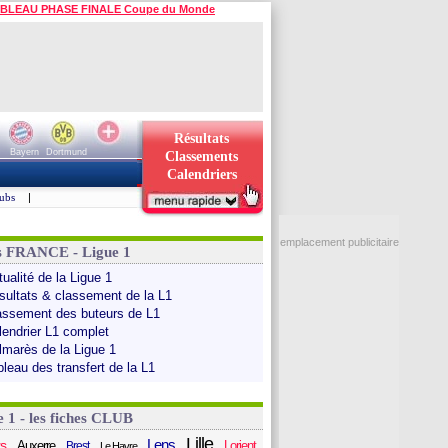
BLEAU PHASE FINALE Coupe du Monde
Résultats
Bayern
Dortmund
Classements
Calendriers
ubs
|
emplacement publicitaire
s FRANCE - Ligue 1
ualité de la Ligue 1
sultats & classement de la L1
assement des buteurs de L1
lendrier L1 complet
lmarès de la Ligue 1
bleau des transfert de la L1
e 1 - les fiches CLUB
Lille
Lens
s
Auxerre
Lorient
Brest
Le Havre