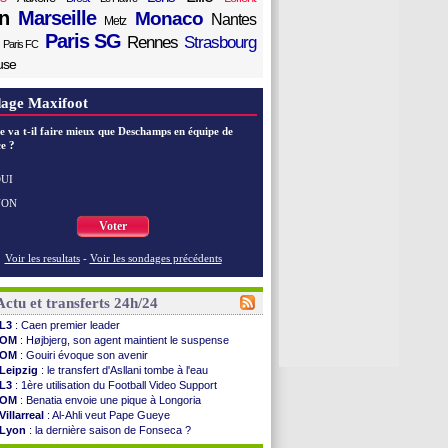
n
Marseille
Monaco
Nantes
Metz
Paris SG
Rennes
Strasbourg
Paris FC
use
age Maxifoot
e va t-il faire mieux que Deschamps en équipe de
e ?
UI
NON
Voter
Voir les resultats
-
Voir les sondages précédents
Actu et transferts 24h/24
L3
: Caen premier leader
OM
: Højbjerg, son agent maintient le suspense
OM
: Gouiri évoque son avenir
Leipzig
: le transfert d'Asllani tombe à l'eau
L3
: 1ère utilisation du Football Video Support
OM
: Benatia envoie une pique à Longoria
Villarreal
: Al-Ahli veut Pape Gueye
Lyon
: la dernière saison de Fonseca ?
OM
: un nouveau prétendant pour Højbjerg