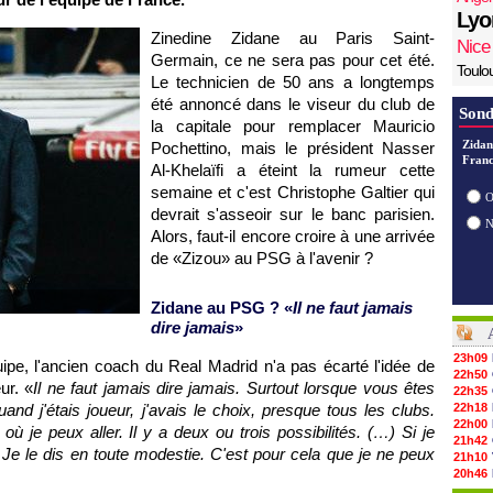
Lyo
Zinedine Zidane au Paris Saint-
Nice
Germain, ce ne sera pas pour cet été.
Toulo
Le technicien de 50 ans a longtemps
été annoncé dans le viseur du club de
Sond
la capitale pour remplacer Mauricio
Zidan
Pochettino, mais le président Nasser
Franc
Al-Khelaïfi a éteint la rumeur cette
semaine et c'est Christophe Galtier qui
O
devrait s'asseoir sur le banc parisien.
Alors, faut-il encore croire à une arrivée
de «Zizou» au PSG à l'avenir ?
Zidane au PSG ? «
Il ne faut jamais
dire jamais
»
23h09
ipe, l'ancien coach du Real Madrid n'a pas écarté l'idée de
22h50
ur. «
Il ne faut jamais dire jamais. Surtout lorsque vous êtes
22h35
uand j'étais joueur, j'avais le choix, presque tous les clubs.
22h18
22h00
où je peux aller. Il y a deux ou trois possibilités. (…) Si je
21h42
 Je le dis en toute modestie. C'est pour cela que je ne peux
21h10
20h46
20h30