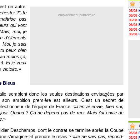
20h01
est un autre.
19h18
05/08
chester ?" Je
19h09
emplacement publicitaire
06/08
18h48
maîtrise pas
06/08
18h37
neurs qui vont
06/08
18h29
06/08
Mais, moi, je
17h58
06/08
17h46
in d'éléments
06/08
17h32
. Moi, je sais
06/08
17h16
 tu peux bien
16h59
16h37
t au moins ça,
16h33
n). Et je veux
16h27
 victoire.
»
16h22
es Bleus
Italie semblent donc les seules destinations envisagées par
 son ambition première est ailleurs. C'est un secret de
électionneur de l'équipe de France. «
J'en ai envie, bien sûr,
 un jour. Quand ? Ça ne dépend pas de moi. Mais j'ai envie de
e.
»
idier Deschamps, dont le contrat se termine après la Coupe
05/08
e s'imagine-t-il prendre le relais ? «
Je ne sais pas, répond-
02/08