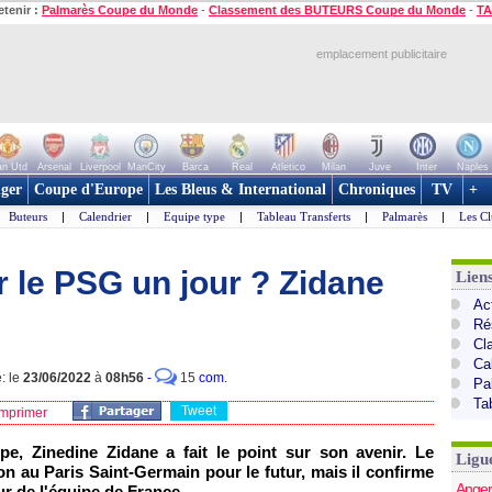
etenir :
Palmarès Coupe du Monde
-
Classement des BUTEURS Coupe du Monde
-
TA
emplacement publicitaire
n Utd
Arsenal
Liverpool
ManCity
Barca
Real
Atletico
Milan
Juve
Inter
Naples
ger
Coupe d'Europe
Les Bleus & International
Chroniques
TV
+
Buteurs
|
Calendrier
|
Equipe type
|
Tableau Transferts
|
Palmarès
|
Les Cl
r le PSG un jour ? Zidane
Lien
Act
Ré
Cl
Ca
: le
23/06/2022
à
08h56
-
15
com.
Pa
Ta
Tweet
mprimer
e, Zinedine Zidane a fait le point sur son avenir. Le
Ligu
on au Paris Saint-Germain pour le futur, mais il confirme
Anger
ur de l'équipe de France.