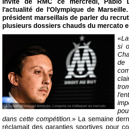
Invité de RMC ce mercredi, Pablo 
l'actualité de l'Olympique de Marseille
président marseillais de parler du recru
plusieurs dossiers chauds du mercato es
«
La
si 
Cha
de
com
cla
tro
l'
im
La saison désormais terminée, Longoria va s'attaquer au mercato
pou
dans cette compétition.
» La semaine dern
réclamait des garanties sportives pour c