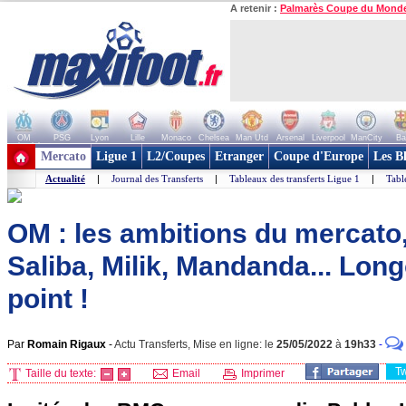
A retenir :
Palmarès Coupe du Mond
OM
PSG
Lyon
Lille
Monaco
Chelsea
Man Utd
Arsenal
Liverpool
ManCity
Ba
+ de clubs
Mercato
Ligue 1
L2/Coupes
Etranger
Coupe d'Europe
Les B
Actualité
|
Journal des Transferts
|
Tableaux des transferts Ligue 1
|
Tabl
OM : les ambitions du mercato
Saliba, Milik, Mandanda... Longo
point !
Par
Romain Rigaux
-
Actu Transferts, Mise en ligne: le
25/05/2022
à
19h33
-
T
Taille du texte:
Email
Imprimer