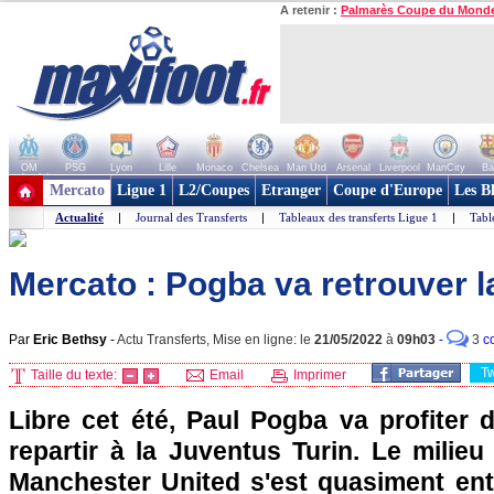
A retenir :
Palmarès Coupe du Mond
OM
PSG
Lyon
Lille
Monaco
Chelsea
Man Utd
Arsenal
Liverpool
ManCity
Ba
+ de clubs
Mercato
Ligue 1
L2/Coupes
Etranger
Coupe d'Europe
Les B
Actualité
|
Journal des Transferts
|
Tableaux des transferts Ligue 1
|
Tabl
Mercato : Pogba va retrouver l
Par
Eric Bethsy
-
Actu Transferts, Mise en ligne: le
21/05/2022
à
09h03
-
3
c
T
Taille du texte:
Email
Imprimer
Libre cet été, Paul Pogba va profiter 
repartir à la Juventus Turin. Le milieu
Manchester United s'est quasiment ente