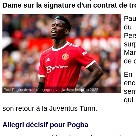
Dame sur la signature d'un contrat de tr
Pau
du
Pe
surp
Man
de c
En
en
sem
Paul Pogba devrait s'engager avec la Juve jusqu'en 2025.
qui
son retour à la Juventus Turin.
Allegri décisif pour Pogba