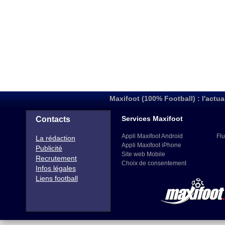
Maxifoot (100% Football) : l'actua
Services Maxifoot
Contacts
Appli Maxifoot Android
Flu
La rédaction
Appli Maxifoot iPhone
Publicité
Site web Mobile
Recrutement
Choix de consentement
Infos légales
Liens football