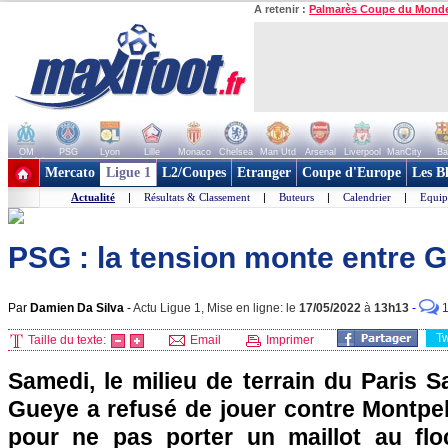
A retenir :
Palmarès Coupe du Mond
OM
PSG
Lyon
Lille
Monaco
Chelsea
Man Utd
Arsenal
Liverpool
ManCity
Ba
+ de clubs
Mercato
Ligue 1
L2/Coupes
Etranger
Coupe d'Europe
Les B
Actualité
|
Résultats & Classement
|
Buteurs
|
Calendrier
|
Equip
PSG : la tension monte entre G
Par
Damien Da Silva
-
Actu Ligue 1, Mise en ligne: le
17/05/2022
à
13h13
-
T
Taille du texte:
Email
Imprimer
Samedi, le milieu de terrain du Paris S
Gueye a refusé de jouer contre Montpell
pour ne pas porter un maillot au flo