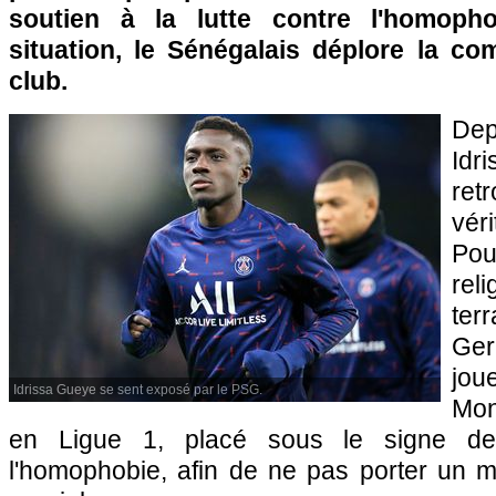
soutien à la lutte contre l'homoph
situation, le Sénégalais déplore la c
club.
De
Id
ret
vér
Pou
rel
ter
Ge
jo
Idrissa Gueye se sent exposé par le PSG.
Mon
en Ligue 1, placé sous le signe de
l'homophobie, afin de ne pas porter un ma