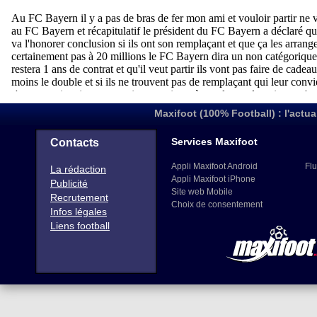
Maxifoot (100% Football) : l'actua
Services Maxifoot
Contacts
Appli Maxifoot Android
Flu
La rédaction
Appli Maxifoot iPhone
Publicité
Site web Mobile
Recrutement
Choix de consentement
Infos légales
Liens football