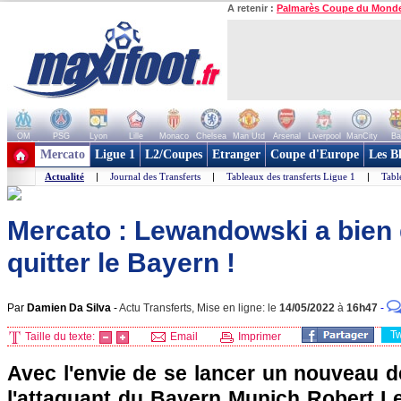
A retenir :
Palmarès Coupe du Mond
OM
PSG
Lyon
Lille
Monaco
Chelsea
Man Utd
Arsenal
Liverpool
ManCity
Ba
+ de clubs
Mercato
Ligue 1
L2/Coupes
Etranger
Coupe d'Europe
Les B
Actualité
|
Journal des Transferts
|
Tableaux des transferts Ligue 1
|
Tabl
Mercato : Lewandowski a bien
quitter le Bayern !
Par
Damien Da Silva
-
Actu Transferts, Mise en ligne: le
14/05/2022
à
16h47
-
T
Taille du texte:
Email
Imprimer
Avec l'envie de se lancer un nouveau dé
l'attaquant du Bayern Munich Robert L