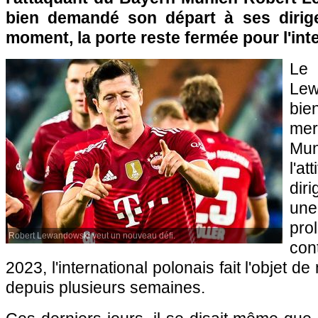
bien demandé son départ à ses dirige
moment, la porte reste fermée pour l'int
Le 
Le
bie
mer
Mu
l'
dir
un
pr
Robert Lewandowski veut un nouveau défi.
cont
2023, l'international polonais fait l'objet
depuis plusieurs semaines.