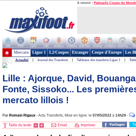
A retenir :
Palmarès Coupe du Mond
OM
PSG
Lyon
Lille
Monaco
Chelsea
Man Utd
Arsenal
Liverpool
ManCity
Ba
+ de clubs
Mercato
Ligue 1
L2/Coupes
Etranger
Coupe d'Europe
Les B
Actualité
|
Journal des Transferts
|
Tableaux des transferts Ligue 1
|
Tabl
Lille : Ajorque, David, Bouang
Fonte, Sissoko... Les premièr
mercato lillois !
Par
Romain Rigaux
-
Actu Transferts, Mise en ligne: le
07/05/2022
à
14h29
-
T
Taille du texte:
Email
Imprimer