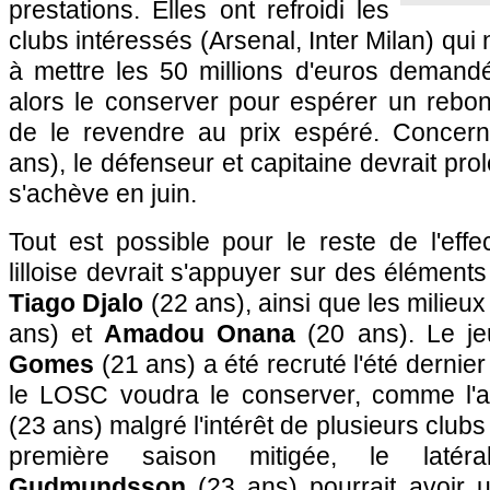
prestations. Elles ont refroidi les
clubs intéressés (Arsenal, Inter Milan) qui
à mettre les 50 millions d'euros deman
alors le conserver pour espérer un rebo
de le revendre au prix espéré. Concer
ans), le défenseur et capitaine devrait pro
s'achève en juin.
Tout est possible pour le reste de l'effec
lilloise devrait s'appuyer sur des élémen
Tiago Djalo
(22 ans), ainsi que les milieu
ans) et
Amadou Onana
(20 ans). Le j
Gomes
(21 ans) a été recruté l'été dernier p
le LOSC voudra le conserver, comme l'a
(23 ans) malgré l'intérêt de plusieurs club
première saison mitigée, le lat
Gudmundsson
(23 ans) pourrait avoir 