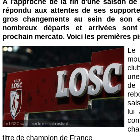
A l'approche de la fin d'une saison de
répondu aux attentes de ses supporter
gros changements au sein de son ef
nombreux départs et arrivées sont
prochain mercato. Voici les premières pi
Le 
mou
clu
une
de 
re
sai
lui
c
Le LOSC va animer le mercato estival
cha
titre de champion de France.