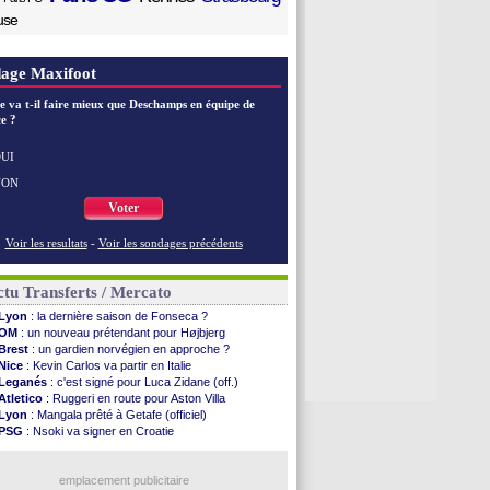
use
age Maxifoot
e va t-il faire mieux que Deschamps en équipe de
e ?
UI
NON
Voter
Voir les resultats
-
Voir les sondages précédents
tu Transferts / Mercato
Lyon
: la dernière saison de Fonseca ?
OM
: un nouveau prétendant pour Højbjerg
Brest
: un gardien norvégien en approche ?
Nice
: Kevin Carlos va partir en Italie
Leganés
: c'est signé pour Luca Zidane (off.)
Atletico
: Ruggeri en route pour Aston Villa
Lyon
: Mangala prêté à Getafe (officiel)
PSG
: Nsoki va signer en Croatie
Arsenal
: Naples vise Gabriel Jesus
Real
: Mastantuono prêté à la Fiorentina (off.)
Man City
: accord avec le Barça pour Rodri ?
emplacement publicitaire