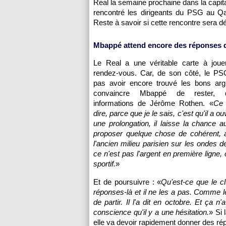
Real la semaine prochaine dans la capit
rencontré les dirigeants du PSG au Qa
Reste à savoir si cette rencontre sera dé
Mbappé attend encore des réponses
Le Real a une véritable carte à joue
rendez-vous. Car, de son côté, le P
pas avoir encore trouvé les bons ar
convaincre Mbappé de rester, d
informations de Jérôme Rothen. «
Ce 
dire, parce que je le sais, c'est qu'il a ou
une prolongation, il laisse la chance 
proposer quelque chose de cohérent
l'ancien milieu parisien sur les ondes
ce n'est pas l'argent en première ligne, c
sportif.
»
Et de poursuivre : «
Qu'est-ce que le cl
réponses-là et il ne les a pas. Comme l
de partir. Il l'a dit en octobre. Et ça 
conscience qu'il y a une hésitation.
» Si 
elle va devoir rapidement donner des ré