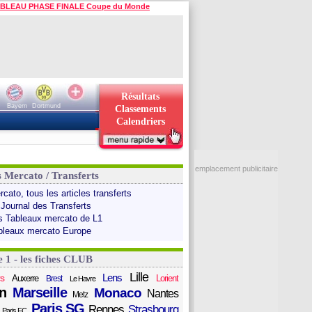
BLEAU PHASE FINALE Coupe du Monde
Résultats
Bayern
Dortmund
Classements
Calendriers
emplacement publicitaire
s Mercato / Transferts
cato, tous les articles transferts
 Journal des Transferts
s Tableaux mercato de L1
bleaux mercato Europe
e 1 - les fiches CLUB
Lille
Lens
s
Auxerre
Lorient
Brest
Le Havre
n
Marseille
Monaco
Nantes
Metz
Paris SG
Rennes
Strasbourg
Paris FC