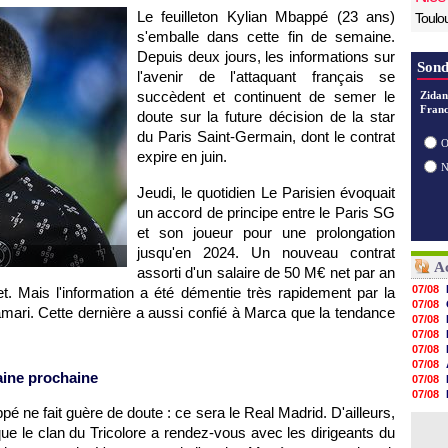
Le feuilleton Kylian Mbappé (23 ans)
Toulo
s'emballe dans cette fin de semaine.
Depuis deux jours, les informations sur
Sond
l'avenir de l'attaquant français se
succèdent et continuent de semer le
Zidan
Franc
doute sur la future décision de la star
du Paris Saint-Germain, dont le contrat
O
expire en juin.
Jeudi, le quotidien Le Parisien évoquait
un accord de principe entre le Paris SG
et son joueur pour une prolongation
jusqu'en 2024. Un nouveau contrat
Ac
assorti d'un salaire de 50 M€ net par an
07/08
t. Mais l'information a été démentie très rapidement par la
07/08
ri. Cette dernière a aussi confié à Marca que la tendance
07/08
07/08
07/08
07/08
aine prochaine
07/08
07/08
07/08
é ne fait guère de doute : ce sera le Real Madrid. D'ailleurs,
07/08
 le clan du Tricolore a rendez-vous avec les dirigeants du
07/08