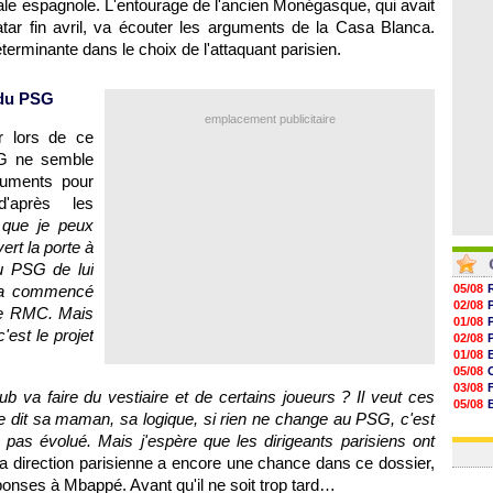
ale espagnole. L'entourage de l'ancien Monégasque, qui avait
07/08
07/08
tar fin avril, va écouter les arguments de la Casa Blanca.
07/08
terminante dans le choix de l'attaquant parisien.
07/08
 du PSG
emplacement publicitaire
r lors de ce
SG ne semble
guments pour
'après les
que je peux
vert la porte à
au PSG de lui
, a commencé
05/08
02/08
 de RMC. Mais
01/08
'est le projet
02/08
01/08
05/08
03/08
ub va faire du vestiaire et de certains joueurs ? Il veut ces
05/08
e dit sa maman, sa logique, si rien ne change au PSG, c'est
03/08
03/08
n'a pas évolué. Mais j'espère que les dirigeants parisiens ont
la direction parisienne a encore une chance dans ce dossier,
ponses à Mbappé. Avant qu'il ne soit trop tard…