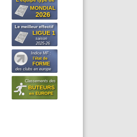
MONDIAL
2026
Le meilleur effectif
LIGUE 1
saison
2025-26
Indice MF :
l'état de
FORME
des clubs en europe
Classements des
BUTEURS
en EUROPE