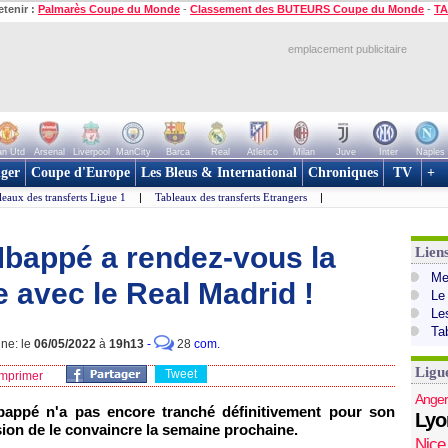
etenir :
Palmarès Coupe du Monde
-
Classement des BUTEURS Coupe du Monde
-
TA
emplacement publicitaire
n Utd
Arsenal
Liverpool
ManCity
Barca
Real
Atletico
Milan
Juve
Inter
Naples
ger
Coupe d'Europe
Les Bleus & International
Chroniques
TV
+
leaux des transferts Ligue 1
|
Tableaux des transferts Etrangers
|
Mbappé a rendez-vous la
Lien
Mer
 avec le Real Madrid !
Le
Le
Ta
gne: le
06/05/2022
à
19h13
-
28
com.
Ligu
Tweet
mprimer
Anger
Mbappé n'a pas encore tranché définitivement pour son
Lyo
ion de le convaincre la semaine prochaine.
Nice