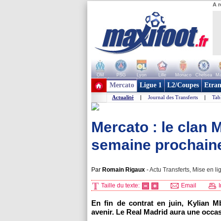
A r
OM
PSG
Lyon
Lille
Monaco
Chelsea
Ma
+ de clubs
Mercato
Ligue 1
L2/Coupes
Etran
Actualité
|
Journal des Transferts
|
Tab
Mercato : le clan 
semaine prochaine
Par
Romain Rigaux
-
Actu Transferts, Mise en li
Taille du texte:
Email
I
En fin de contrat en juin, Kylian 
avenir. Le Real Madrid aura une occas