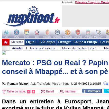
A retenir :
Palmarès Coupe du Mond
OM
PSG
Lyon
Lille
Monaco
Chelsea
Man Utd
Arsenal
Liverpool
ManCity
Ba
+ de clubs
Mercato
Ligue 1
L2/Coupes
Etranger
Coupe d'Europe
Les B
Actualité
|
Journal des Transferts
|
Tableaux des transferts Ligue 1
|
Tabl
Mercato : PSG ou Real ? Papi
conseil à Mbappé... et à son pè
Par
Romain Rigaux
-
Actu Transferts, Mise en ligne: le
26/04/2022
à
14h25
-
T
Taille du texte:
Email
Imprimer
Dans un entretien à Eurosport, Jean-
exprimé sur le futur de Kylian Mbappé. A