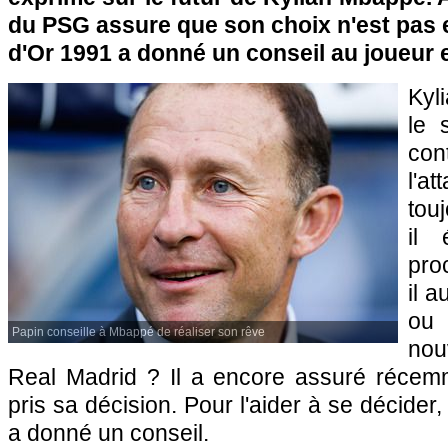
du PSG assure que son choix n'est pas en
d'Or 1991 a donné un conseil au joueur 
Kyl
le 
co
l'a
tou
il 
pro
il 
ou 
Papin conseille à Mbappé de réaliser son rêve
nou
Real Madrid ? Il a encore assuré récemme
pris sa décision. Pour l'aider à se décider,
a donné un conseil.