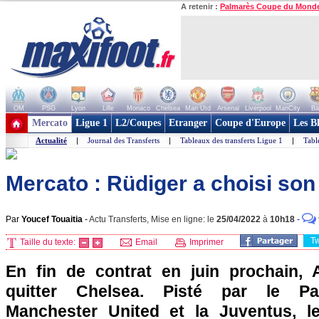
A retenir :
Palmarès Coupe du Mond
OM
PSG
Lyon
Lille
Monaco
Chelsea
Man Utd
Arsenal
Liverpool
ManCity
Ba
+ de clubs
Mercato
Ligue 1
L2/Coupes
Etranger
Coupe d'Europe
Les B
Actualité
|
Journal des Transferts
|
Tableaux des transferts Ligue 1
|
Tabl
Mercato : Rüdiger a choisi son 
Par
Youcef Touaitia
-
Actu Transferts, Mise en ligne: le
25/04/2022
à
10h18
-
T
Taille du texte:
Email
Imprimer
En fin de contrat en juin prochain, 
quitter Chelsea. Pisté par le Par
Manchester United et la Juventus, le