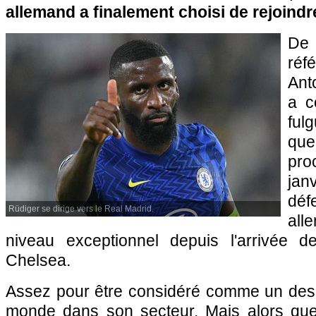
allemand a finalement choisi de rejoindr
De
réf
Ant
a c
ful
qu
pro
ja
dé
Rüdiger se dirige vers le Real Madrid.
all
niveau exceptionnel depuis l'arrivée
Chelsea.
Assez pour être considéré comme un des 
monde dans son secteur. Mais alors que 