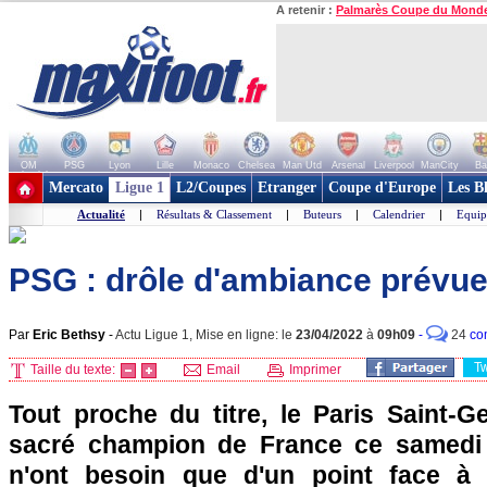
A retenir :
Palmarès Coupe du Mond
OM
PSG
Lyon
Lille
Monaco
Chelsea
Man Utd
Arsenal
Liverpool
ManCity
Ba
+ de clubs
Mercato
Ligue 1
L2/Coupes
Etranger
Coupe d'Europe
Les B
Actualité
|
Résultats & Classement
|
Buteurs
|
Calendrier
|
Equip
PSG : drôle d'ambiance prévue 
Par
Eric Bethsy
-
Actu Ligue 1, Mise en ligne: le
23/04/2022
à
09h09
-
24
co
T
Taille du texte:
Email
Imprimer
Tout proche du titre, le Paris Saint-G
sacré champion de France ce samedi s
n'ont besoin que d'un point face à