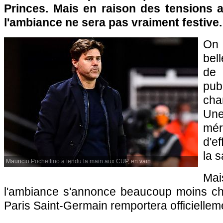
Princes. Mais en raison des tensions a
l'ambiance ne sera pas vraiment festive.
On 
bel
de 
pub
cha
Un
mé
d'e
la s
Mauricio Pochettino a tendu la main aux CUP, en vain.
Ma
l'ambiance s'annonce beaucoup moins ch
Paris Saint-Germain remportera officiellemen