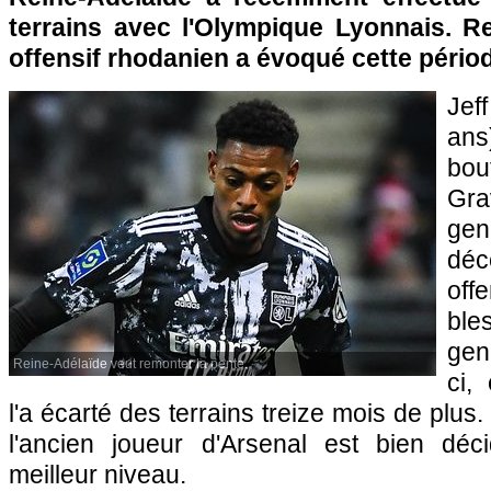
terrains avec l'Olympique Lyonnais. Re
offensif rhodanien a évoqué cette période
Jef
ans
bo
Gr
ge
déc
of
ble
gen
Reine-Adélaïde veut remonter la pente.
ci,
l'a écarté des terrains treize mois de plus
l'ancien joueur d'Arsenal est bien déc
meilleur niveau.