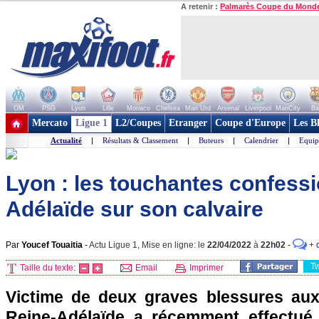
A retenir :
Palmarès Coupe du Mond
OM
PSG
Lyon
Lille
Monaco
Chelsea
Man Utd
Arsenal
Liverpool
ManCity
Ba
+ de clubs
Mercato
Ligue 1
L2/Coupes
Etranger
Coupe d'Europe
Les B
Actualité
|
Résultats & Classement
|
Buteurs
|
Calendrier
|
Equip
Lyon : les touchantes confess
Adélaïde sur son calvaire
Par
Youcef Touaitia
-
Actu Ligue 1, Mise en ligne: le
22/04/2022
à
22h02
-
+
T
Taille du texte:
Email
Imprimer
Victime de deux graves blessures aux
Reine-Adélaïde a récemment effectué 