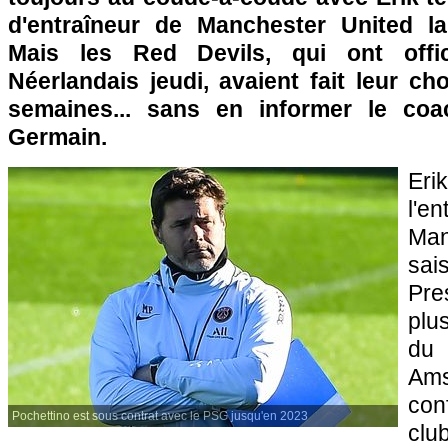
d'entraîneur de Manchester United la
Mais les Red Devils, qui ont offici
Néerlandais jeudi, avaient fait leur ch
semaines... sans en informer le coa
Germain.
Eri
l'
Man
sa
Pr
plus
du
Am
con
Pochettino est sous contrat avec le PSG jusqu'en 2023
clu