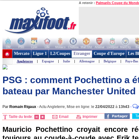
A retenir :
Palmarès Coupe du Mond
OM
PSG
Lyon
Lille
Monaco
Chelsea
Man Utd
Arsenal
Liverpool
ManCity
Ba
+ de clubs
Mercato
Ligue 1
L2/Coupes
Etranger
Coupe d'Europe
Les B
Angleterre
|
Espagne
|
Italie
|
Allemagne
|
Belgique
|
Pays-Bas
PSG : comment Pochettino a é
bateau par Manchester United
Par
Romain Rigaux
-
Actu Angleterre, Mise en ligne: le
22/04/2022
à
13h43
-
T
Taille du texte:
Email
Imprimer
Mauricio Pochettino croyait encore ré
toujours au coude-à-coude avec Erik te