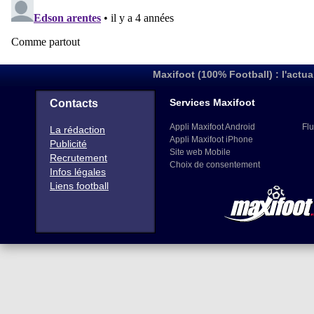
Maxifoot (100% Football) : l'actua
Services Maxifoot
Contacts
Appli Maxifoot Android
Flu
La rédaction
Appli Maxifoot iPhone
Publicité
Site web Mobile
Recrutement
Choix de consentement
Infos légales
Liens football