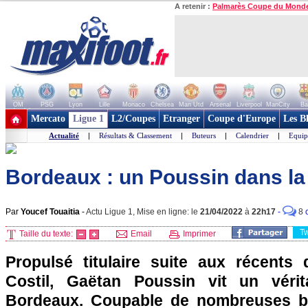
A retenir :
Palmarès Coupe du Mond
OM
PSG
Lyon
Lille
Monaco
Chelsea
Man Utd
Arsenal
Liverpool
ManCity
Ba
+ de clubs
Mercato
Ligue 1
L2/Coupes
Etranger
Coupe d'Europe
Les B
Actualité
|
Résultats & Classement
|
Buteurs
|
Calendrier
|
Equip
Bordeaux : un Poussin dans la
Par
Youcef Touaitia
-
Actu Ligue 1, Mise en ligne: le
21/04/2022
à
22h17
-
8
T
Taille du texte:
Email
Imprimer
Propulsé titulaire suite aux récents
Costil, Gaëtan Poussin vit un vérit
Bordeaux. Coupable de nombreuses b