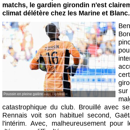
matchs, le gardien girondin n'est claire
climat délétère chez les Marine et Blanc.
Ben
Bor
pin
pou
int
acc
ce
gir
sur
Poussin en pleine galère avec Bordeaux.
ma
catastrophique du club. Brouillé avec ses
Rennais voit son habituel second, Gaët
l'intérim. Avec, malheureusement pour 