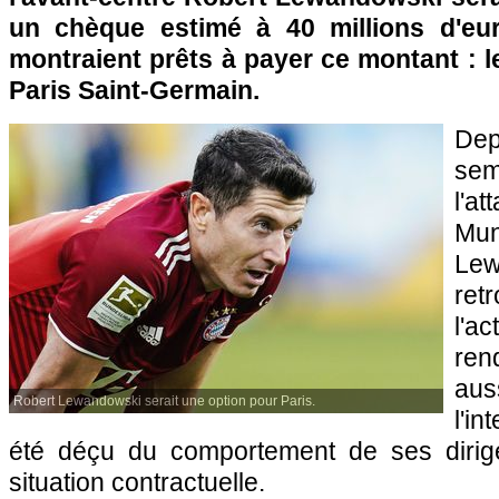
un chèque estimé à 40 millions d'eu
montraient prêts à payer ce montant : l
Paris Saint-Germain.
De
sem
l'a
Mu
Le
ret
l'a
re
aus
Robert Lewandowski serait une option pour Paris.
l'in
été déçu du comportement de ses dirig
situation contractuelle.