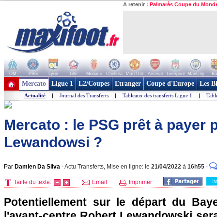
A retenir :
Palmarès Coupe du Mond
OM
PSG
Lyon
Lille
Monaco
Chelsea
Man Utd
Arsenal
Liverpool
ManCity
Ba
+ de clubs
Mercato
Ligue 1
L2/Coupes
Etranger
Coupe d'Europe
Les B
Actualité
|
Journal des Transferts
|
Tableaux des transferts Ligue 1
|
Tabl
Mercato : le PSG prêt à payer 
Lewandowsi ?
Par
Damien Da Silva
-
Actu Transferts, Mise en ligne: le
21/04/2022
à
16h55
-
T
Taille du texte:
Email
Imprimer
Potentiellement sur le départ du Bay
l'avant-centre Robert Lewandowski sera