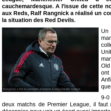
cauchemardesque. A l'issue de cette no
aux Reds, Ralf Rangnick a réalisé un co
la situation des Red Devils.
Un 
man
co
Un
man
Old
ont
Anf
que
Rangnick a tiré la sonnette d'alarme à Manchester United.
9-0
deux matchs de Premier League, il faut 