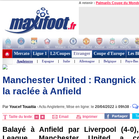
A retenir :
Palmarès Coupe du Mond
OM
PSG
Lyon
Lille
Monaco
Chelsea
Man Utd
Arsenal
Liverpool
ManCity
Ba
+ de clubs
Mercato
Ligue 1
L2/Coupes
Etranger
Coupe d'Europe
Les B
Angleterre
|
Espagne
|
Italie
|
Allemagne
|
Belgique
|
Pays-Bas
Manchester United : Rangnick 
la raclée à Anfield
Par
Youcef Touaitia
-
Actu Angleterre, Mise en ligne: le
20/04/2022
à
09h38
-
T
Taille du texte:
Email
Imprimer
Balayé à Anfield par Liverpool (4-0)
League, Manchester United a c