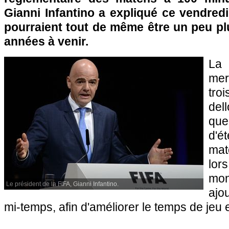
Gianni Infantino a expliqué ce vendred
pourraient tout de même être un peu pl
années à venir.
La 
mer
tro
del
que
d'é
mat
lo
mo
Le président de la FIFA, Gianni Infantino.
ajo
mi-temps, afin d'améliorer le temps de jeu ef