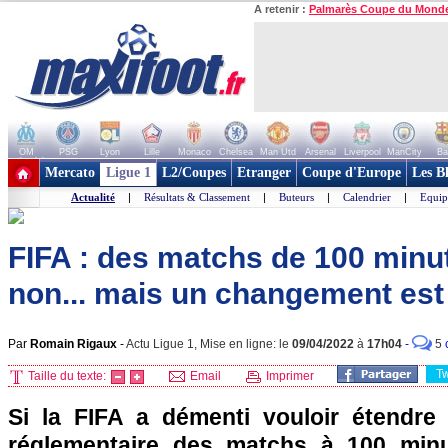
A retenir :
Palmarès Coupe du Mond
OM
PSG
Lyon
Lille
Monaco
Chelsea
Man Utd
Arsenal
Liverpool
ManCity
Ba
+ de clubs
Mercato
Ligue 1
L2/Coupes
Etranger
Coupe d'Europe
Les B
Actualité
|
Résultats & Classement
|
Buteurs
|
Calendrier
|
Equip
FIFA : des matchs de 100 minu
non... mais un changement est
Par
Romain Rigaux
-
Actu Ligue 1, Mise en ligne: le
09/04/2022
à
17h04
-
5
T
Taille du texte:
Email
Imprimer
Si la FIFA a démenti vouloir étendre
réglementaire des matchs à 100 minu