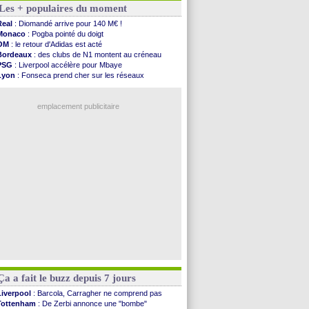
Les + populaires du moment
Real
: réponse imminente de Vinicius
Arsenal
: Nørgaard transféré à Everton (off.)
Real
: Diomandé arrive pour 140 M€ !
Al-Ahli
: Deschamps a discuté !
Monaco
: Pogba pointé du doigt
PSG
: Luis Enrique satisfait malgré tout
OM
: le retour d'Adidas est acté
Monaco
: Pogba pointé du doigt
Bordeaux
: des clubs de N1 montent au créneau
Rennes
: Zabiri n'est pas fan de la L1
PSG
: Liverpool accélère pour Mbaye
Rennes
: une offre de Fulham pour Aït Boudlal
Lyon
: Fonseca prend cher sur les réseaux
VIDEO
: Thomasson et Cresswell réconciliés
Trabzonspor
: une annonce pour Salah !
Dunkerque
: Nzonzi avait des pistes en L1
EdF
: Infantino complimente Mbappé
Lyon
: Mangala sur le départ
emplacement publicitaire
Amical
: Arsenal s'incline face au Real Betis
Amical
: lourde défaite pour le PSG
Man City
: Maresca flou pour Reijnders
LdC
: Fenerbahçe prend une belle option
Al-Diriyah
: Mbemba arrive libre (officiel)
Voir les brèves précédentes
Ça a fait le buzz depuis 7 jours
Liverpool
: Barcola, Carragher ne comprend pas
Tottenham
: De Zerbi annonce une "bombe"