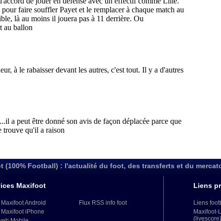
t (100% Football) : l'actualité du foot, des transferts et du mercat
ices Maxifoot
Liens pr
 Maxifoot Android
Flux RSS info foot
Liens foot
 Maxifoot iPhone
Maxifoot-
(livescore
web Mobile