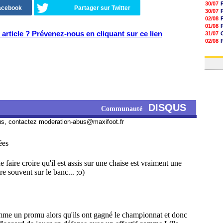
30/07
Facebook
Partager sur Twitter
30/07
02/08
01/08
article ? Prévenez-nous en cliquant sur ce lien
31/07
02/08
01/08
03/08
DISQUS
Communauté
us, contactez
moderation-abus@maxifoot.fr