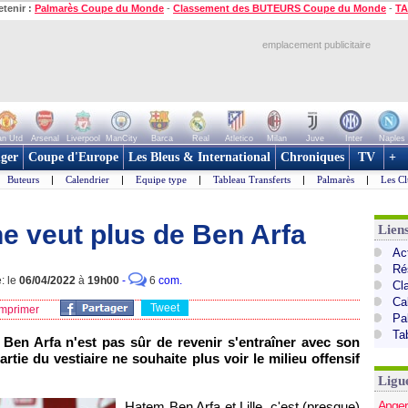
etenir :
Palmarès Coupe du Monde
-
Classement des BUTEURS Coupe du Monde
-
TA
emplacement publicitaire
n Utd
Arsenal
Liverpool
ManCity
Barca
Real
Atletico
Milan
Juve
Inter
Naples
ger
Coupe d'Europe
Les Bleus & International
Chroniques
TV
+
Buteurs
|
Calendrier
|
Equipe type
|
Tableau Transferts
|
Palmarès
|
Les Cl
e ne veut plus de Ben Arfa
Lien
Act
Ré
: le
06/04/2022
à
19h00
-
6
com.
Cl
Ca
Tweet
mprimer
Pa
Ta
Ben Arfa n'est pas sûr de revenir s'entraîner avec son
artie du vestiaire ne souhaite plus voir le milieu offensif
Ligu
Anger
Hatem Ben Arfa et Lille, c'est (presque)