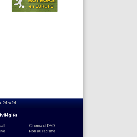
BUTEURS
en EUROPE
o 24h/24
ivilégiés
ball
Cinema et DVD
Live
Non au racisme
)