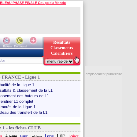
BLEAU PHASE FINALE Coupe du Monde
Résultats
Bayern
Dortmund
Classements
Calendriers
ubs
|
emplacement publicitaire
s FRANCE - Ligue 1
ualité de la Ligue 1
sultats & classement de la L1
assement des buteurs de L1
lendrier L1 complet
lmarès de la Ligue 1
bleau des transfert de la L1
e 1 - les fiches CLUB
Lille
Lens
s
Auxerre
Lorient
Brest
Le Havre