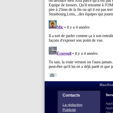
Maxifoo
Serv
Contacts
Appli
La rédaction
Appli
Publicité
Site 