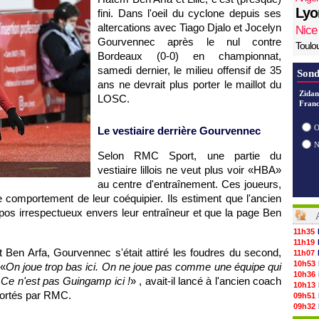
Lyo
fini. Dans l'oeil du cyclone depuis ses
altercations avec Tiago Djalo et Jocelyn
Nice
Gourvennec après le nul contre
Toulo
Bordeaux (0-0) en championnat,
samedi dernier, le milieu offensif de 35
Sond
ans ne devrait plus porter le maillot du
Zidan
LOSC.
Franc
O
Le vestiaire derrière Gourvennec
Selon RMC Sport, une partie du
vestiaire lillois ne veut plus voir «HBA»
au centre d'entraînement. Ces joueurs,
e comportement de leur coéquipier. Ils estiment que l'ancien
ropos irrespectueux envers leur entraîneur et que la page Ben
11h35
11h19
t Ben Arfa, Gourvennec s'était attiré les foudres du second,
11h07
10h53
 «
On joue trop bas ici. On ne joue pas comme une équipe qui
10h36
 Ce n'est pas Guingamp ici !
» , avait-il lancé à l'ancien coach
10h13
portés par RMC.
09h51
09h32
09h11