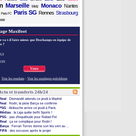
n
Marseille
Monaco
Nantes
Metz
Paris SG
Rennes
Strasbourg
Paris FC
use
age Maxifoot
e va t-il faire mieux que Deschamps en équipe de
e ?
UI
NON
Voter
Voir les resultats
-
Voir les sondages précédents
Actu et transferts 24h/24
Real
: Diomandé attendu ce jeudi à Madrid
Real
: Rodri, la piste Barça se confirme
PSG
: Akliouche arrive ce jeudi à Paris
Médias
: la Liga quitte beIN Sports !
PSG
: pas d'inquiétude pour Rafael Pol
Real
: ça se complique pour Rodri !
Barça
: Ferran Torres donne son feu vert au ...
FIFA
: des excuses après le projet
Abha
: c'est fait pour Fekir (officiel)