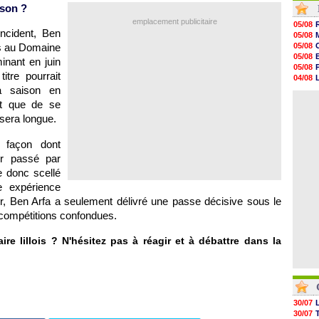
ison ?
08h57
08h39
emplacement publicitaire
05/08
08h22
ncident, Ben
05/08
00h06
ds au Domaine
05/08
05/08
05/08
inant en juin
05/08
05/08
05/08
tre pourrait
04/08
05/08
a saison en
04/08
05/08
04/08
ôt que de se
05/08
05/08
 sera longue.
05/08
05/08
 façon dont
05/08
eur passé par
05/08
e donc scellé
e expérience
ier, Ben Arfa a seulement délivré une passe décisive sous le
compétitions confondues.
re lillois ? N'hésitez pas à réagir et à débattre dans la
30/07
30/07