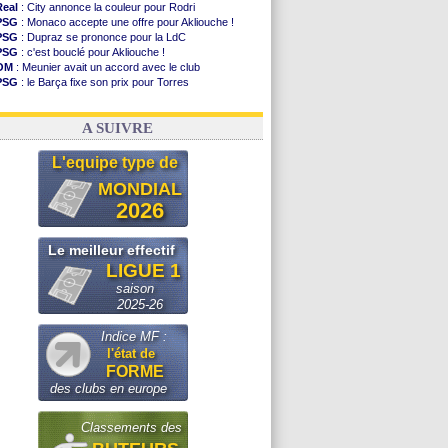
Real
: City annonce la couleur pour Rodri
PSG
: Monaco accepte une offre pour Akliouche !
PSG
: Dupraz se prononce pour la LdC
PSG
: c'est bouclé pour Akliouche !
OM
: Meunier avait un accord avec le club
PSG
: le Barça fixe son prix pour Torres
Barça
: Torres souhaite rejoindre le PSG !
FIFA
: Infantino sollicite Trump
A SUIVRE
L'equipe type de
MONDIAL
2026
Le meilleur effectif
LIGUE 1
saison
2025-26
Indice MF :
l'état de
FORME
des clubs en europe
Classements des