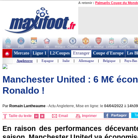
A retenir :
Palmarès Coupe du Mond
OM
PSG
Lyon
Lille
Monaco
Chelsea
Man Utd
Arsenal
Liverpool
ManCity
Ba
+ de clubs
Mercato
Ligue 1
L2/Coupes
Etranger
Coupe d'Europe
Les B
Angleterre
|
Espagne
|
Italie
|
Allemagne
|
Belgique
|
Pays-Bas
Manchester United : 6 M€ éco
Ronaldo !
Par
Romain Lantheaume
-
Actu Angleterre, Mise en ligne: le
04/04/2022
à
14h39
T
Taille du texte:
Email
Imprimer
En raison des performances décevante
saison, Manchester United va économise