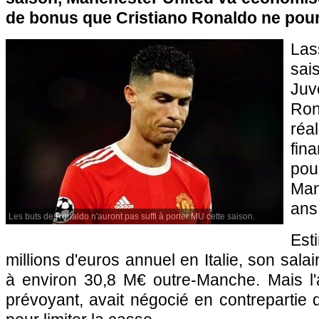
de bonus que Cristiano Ronaldo ne pour
La
sai
Juv
Ron
réa
fin
pour
Man
ans
Les buts de Ronaldo n'auront pas suffi à porter MU cette saison.
Es
millions d'euros annuel en Italie, son sala
à environ 30,8 M€ outre-Manche. Mais l'
prévoyant, avait négocié en contrepartie