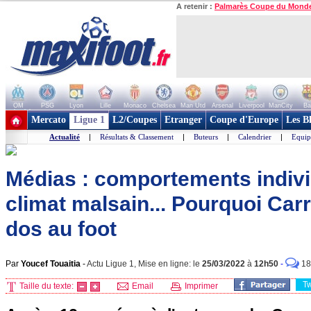
A retenir :
Palmarès Coupe du Mond
OM
PSG
Lyon
Lille
Monaco
Chelsea
Man Utd
Arsenal
Liverpool
ManCity
Ba
+ de clubs
Mercato
Ligue 1
L2/Coupes
Etranger
Coupe d'Europe
Les B
Actualité
|
Résultats & Classement
|
Buteurs
|
Calendrier
|
Equip
Médias : comportements indivi
climat malsain... Pourquoi Carr
dos au foot
Par
Youcef Touaitia
-
Actu Ligue 1, Mise en ligne: le
25/03/2022
à
12h50
-
18
T
Taille du texte:
Email
Imprimer