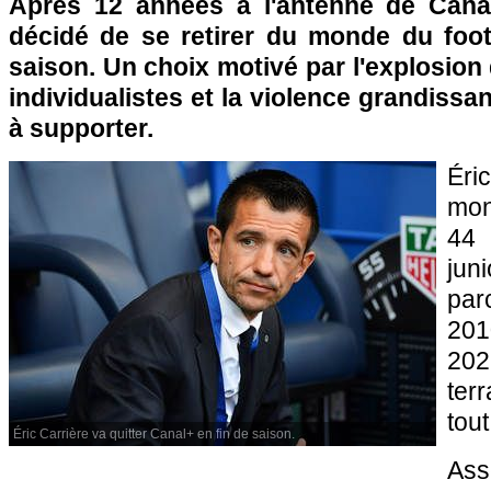
Après 12 années à l'antenne de Canal
décidé de se retirer du monde du foot
saison. Un choix motivé par l'explosio
individualistes et la violence grandissant
à supporter.
Éric
mon
44
ju
par
201
202
ter
tout
Éric Carrière va quitter Canal+ en fin de saison.
Ass