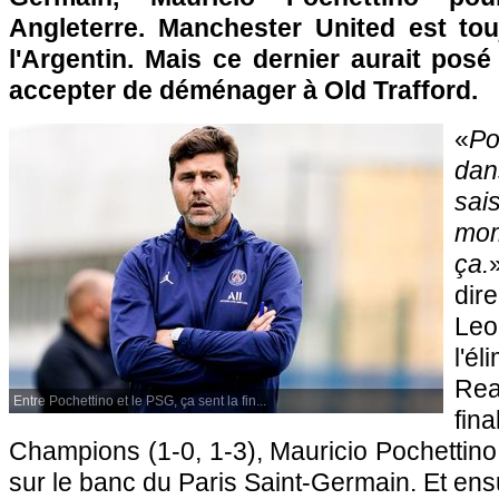
Angleterre. Manchester United est tou
l'Argentin. Mais ce dernier aurait pos
accepter de déménager à Old Trafford.
«
Po
dan
sai
mo
ça.
di
Le
l'é
Rea
Entre Pochettino et le PSG, ça sent la fin...
fin
Champions (1-0, 1-3), Mauricio Pochettino d
sur le banc du Paris Saint-Germain. Et ens