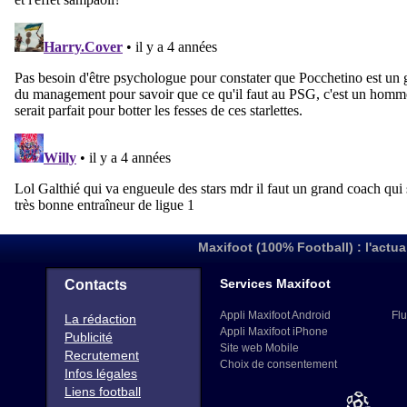
Maxifoot (100% Football) : l'actua
Services Maxifoot
Contacts
Appli Maxifoot Android
Flu
La rédaction
Appli Maxifoot iPhone
Publicité
Site web Mobile
Recrutement
Choix de consentement
Infos légales
Liens football