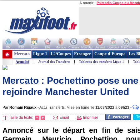
A retenir :
Palmarès Coupe du Mond
OM
PSG
Lyon
Lille
Monaco
Chelsea
Man Utd
Arsenal
Liverpool
ManCity
Ba
+ de clubs
Mercato
Ligue 1
L2/Coupes
Etranger
Coupe d'Europe
Les B
Actualité
|
Journal des Transferts
|
Tableaux des transferts Ligue 1
|
Tabl
Mercato : Pochettino pose une
rejoindre Manchester United
Par
Romain Rigaux
-
Actu Transferts, Mise en ligne: le
11/03/2022
à
09h23
-
T
Taille du texte:
Email
Imprimer
Annoncé sur le départ en fin de sais
Germain, Mauricio Pochettino pou