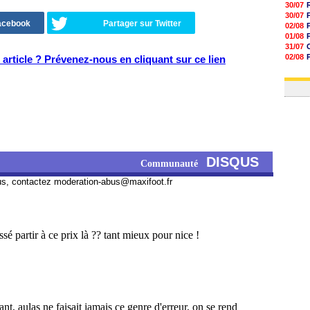
30/07
30/07
Facebook
Partager sur Twitter
02/08
01/08
31/07
02/08
article ? Prévenez-nous en cliquant sur ce lien
30/07
01/08
DISQUS
Communauté
us, contactez
moderation-abus@maxifoot.fr