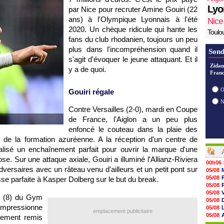
Lyo
par Nice pour recruter Amine Gouiri (22
ans) à l'Olympique Lyonnais à l'été
Nice
2020. Un chèque ridicule qui hante les
Toulo
fans du club rhodanien, toujours un peu
plus dans l'incompréhension quand il
Sond
s'agit d'évoquer le jeune attaquant. Et il
Zidan
y a de quoi.
Franc
O
Gouiri régale
Contre Versailles (2-0), mardi en Coupe
de France, l'Aiglon a un peu plus
enfoncé le couteau dans la plaie des
x de la formation azuréenne. A la réception d'un centre de
alisé un enchaînement parfait pour ouvrir la marque d'une
ose. Sur une attaque axiale, Gouiri a illuminé l'Allianz-Riviera
00h06
dversaires avec un râteau venu d'ailleurs et un petit pont sur
05/08
05/08
sse parfaite à Kasper Dolberg sur le but du break.
05/08
05/08
ur (8) du Gym
05/08
impressionne
05/08
emplacement publicitaire
05/08
tement remis
05/08