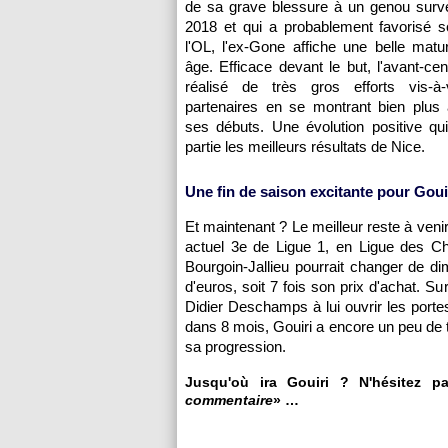
de sa grave blessure à un genou surv
2018 et qui a probablement favorisé s
l'OL, l'ex-Gone affiche une belle matu
âge. Efficace devant le but, l'avant-cen
réalisé de très gros efforts vis-à
partenaires en se montrant bien plus a
ses débuts. Une évolution positive qu
partie les meilleurs résultats de Nice.
Une fin de saison excitante pour Goui
Et maintenant ? Le meilleur reste à ven
actuel 3e de Ligue 1, en Ligue des Ch
Bourgoin-Jallieu pourrait changer de di
d'euros, soit 7 fois son prix d'achat. S
Didier Deschamps à lui ouvrir les port
dans 8 mois, Gouiri a encore un peu de 
sa progression.
Jusqu'où ira Gouiri ? N'hésitez p
commentaire
» …