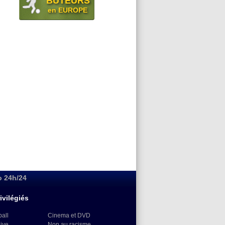
BUTEURS
en EUROPE
o 24h/24
ivilégiés
ball
Cinema et DVD
Live
Non au racisme