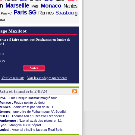
n
Marseille
Monaco
Nantes
Metz
Paris SG
Rennes
Strasbourg
Paris FC
use
age Maxifoot
e va t-il faire mieux que Deschamps en équipe de
e ?
UI
NON
Voter
Voir les resultats
-
Voir les sondages précédents
Actu et transferts 24h/24
PSG
: Luis Enrique satisfait malgré tout
Monaco
: Pogba pointé du doigt
Rennes
: Zabiri n'est pas fan de la L1
Rennes
: une offre de Fulham pour Aït Boudlal
VIDEO
: Thomasson et Cresswell réconciliés
Dunkerque
: Nzonzi avait des pistes en L1
Lyon
: Mangala sur le départ
Amical
: Arsenal s'incline face au Real Betis
Amical
: lourde défaite pour le PSG