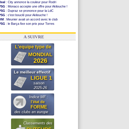
Real
: City annonce la couleur pour Rodri
PSG
: Monaco accepte une offre pour Akliouche !
PSG
: Dupraz se prononce pour la LdC
PSG
: c'est bouclé pour Akliouche !
OM
: Meunier avait un accord avec le club
PSG
: le Barça fixe son prix pour Torres
OM
: accord de principe entre Rulli et Man City
Barça
: Torres souhaite rejoindre le PSG !
A SUIVRE
L'equipe type de
MONDIAL
2026
Le meilleur effectif
LIGUE 1
saison
2025-26
Indice MF :
l'état de
FORME
des clubs en europe
Classements des