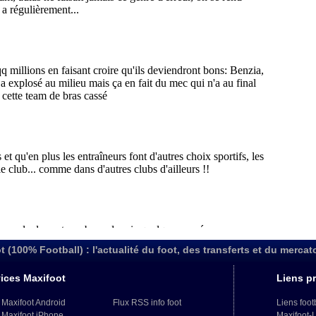
t (100% Football) : l'actualité du foot, des transferts et du mercat
ices Maxifoot
Liens pr
 Maxifoot Android
Flux RSS info foot
Liens foot
 Maxifoot iPhone
Maxifoot-