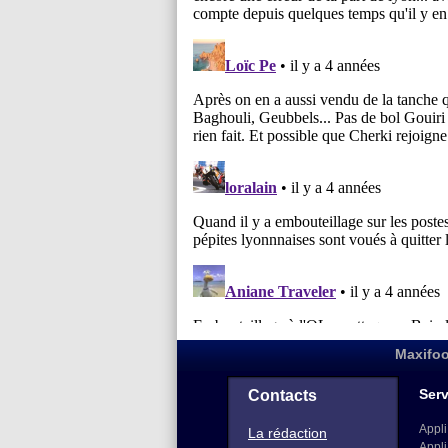
Maxifoo
Serv
Contacts
Appli
La rédaction
Appli