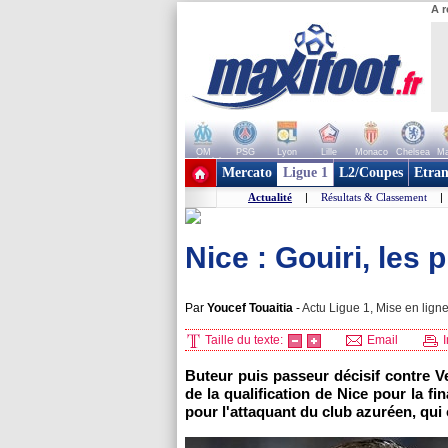
A r
OM
PSG
Lyon
Lille
Monaco
Chelsea
Ma
+ de clubs
Mercato
Ligue 1
L2/Coupes
Etran
Actualité
|
Résultats & Classement
|
Nice : Gouiri, les 
Par
Youcef Touaitia
-
Actu Ligue 1, Mise en ligne
Taille du texte:
Email
I
Buteur puis passeur décisif contre Ve
de la qualification de Nice pour la f
pour l'attaquant du club azuréen, qui