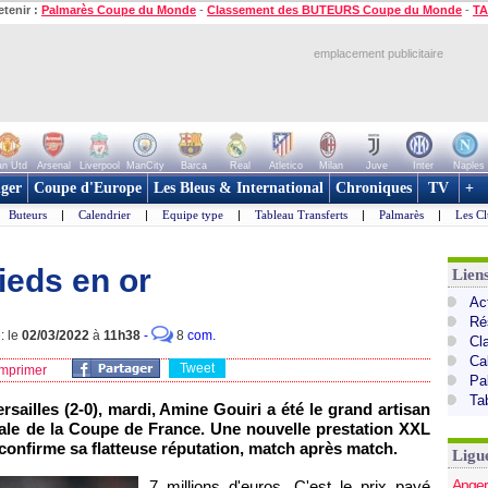
etenir :
Palmarès Coupe du Monde
-
Classement des BUTEURS Coupe du Monde
-
TA
emplacement publicitaire
n Utd
Arsenal
Liverpool
ManCity
Barca
Real
Atletico
Milan
Juve
Inter
Naples
ger
Coupe d'Europe
Les Bleus & International
Chroniques
TV
+
Buteurs
|
Calendrier
|
Equipe type
|
Tableau Transferts
|
Palmarès
|
Les Cl
pieds en or
Lien
Act
Ré
: le
02/03/2022
à
11h38
-
8
com.
Cl
Ca
Tweet
mprimer
Pa
Ta
rsailles (2-0), mardi, Amine Gouiri a été le grand artisan
inale de la Coupe de France. Une nouvelle prestation XXL
 confirme sa flatteuse réputation, match après match.
Ligu
Anger
7 millions d'euros. C'est le prix payé