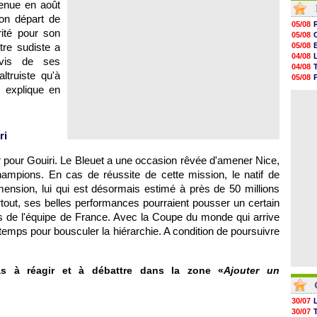
enue en août
05/08
on départ de
05/08
05/08
05/08
rité pour son
05/08
05/08
tre sudiste a
05/08
05/08
04/08
-vis de ses
05/08
04/08
05/08
ltruiste qu'à
05/08
05/08
i explique en
04/08
05/08
04/08
05/08
05/08
05/08
ri
05/08
05/08
05/08
ir pour Gouiri. Le Bleuet a une occasion rêvée d'amener Nice,
ampions. En cas de réussite de cette mission, le natif de
mension, lui qui est désormais estimé à près de 50 millions
urtout, ses belles performances pourraient pousser un certain
es de l'équipe de France. Avec la Coupe du monde qui arrive
temps pour bousculer la hiérarchie. A condition de poursuivre
as à réagir et à débattre dans la zone «
Ajouter un
30/07
30/07