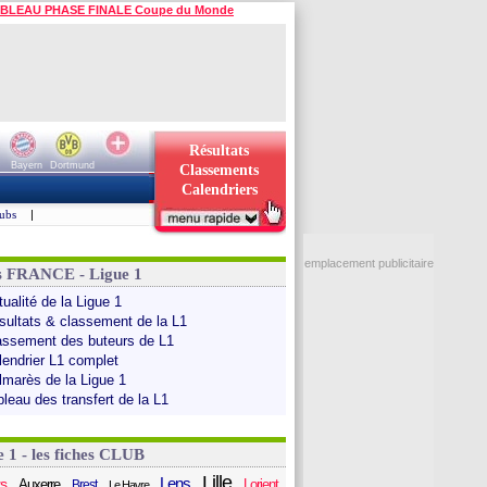
BLEAU PHASE FINALE Coupe du Monde
Résultats
Bayern
Dortmund
Classements
Calendriers
ubs
|
emplacement publicitaire
s FRANCE - Ligue 1
ualité de la Ligue 1
sultats & classement de la L1
assement des buteurs de L1
lendrier L1 complet
lmarès de la Ligue 1
bleau des transfert de la L1
e 1 - les fiches CLUB
Lille
Lens
s
Auxerre
Lorient
Brest
Le Havre