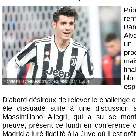
Pri
ren
Bar
Alv
un 
pro
mai
fin
blo
Morata ne regrette pas d'avoir été retenu par la Juve.
esp
D'abord désireux de relever le challenge c
été dissuadé suite à une discussion 
Massimiliano Allegri, qui a su se mont
preuve, présent ce lundi en conférence d
Madrid a juré fidélité à la Juve où il est pr