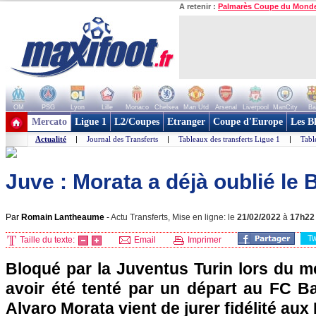
A retenir :
Palmarès Coupe du Mond
OM
PSG
Lyon
Lille
Monaco
Chelsea
Man Utd
Arsenal
Liverpool
ManCity
Ba
+ de clubs
Mercato
Ligue 1
L2/Coupes
Etranger
Coupe d'Europe
Les B
Actualité
|
Journal des Transferts
|
Tableaux des transferts Ligue 1
|
Tabl
Juve : Morata a déjà oublié le B
Par
Romain Lantheaume
-
Actu Transferts, Mise en ligne: le
21/02/2022
à
17h22
T
Taille du texte:
Email
Imprimer
Bloqué par la Juventus Turin lors du m
avoir été tenté par un départ au FC Ba
Alvaro Morata vient de jurer fidélité aux