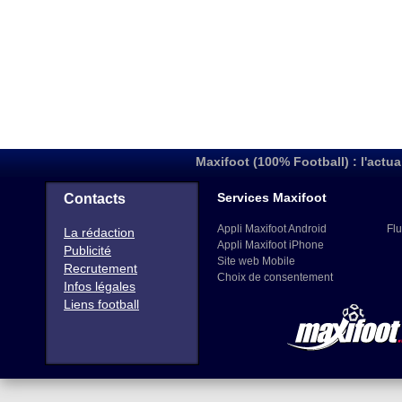
Maxifoot (100% Football) : l'actua
Services Maxifoot
Contacts
Appli Maxifoot Android
Flu
La rédaction
Appli Maxifoot iPhone
Publicité
Site web Mobile
Recrutement
Choix de consentement
Infos légales
Liens football