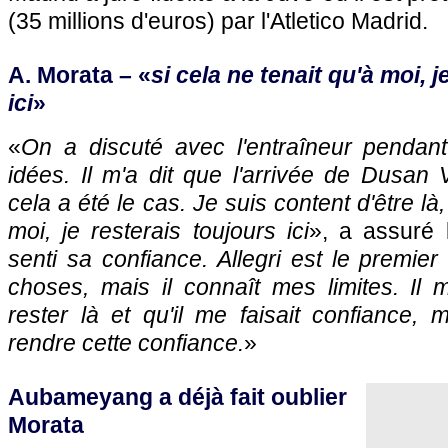
(35 millions d'euros) par l'Atletico Madrid.
A. Morata – «
si cela ne tenait qu'à moi, j
ici
»
«
On a discuté avec l'entraîneur pendan
idées. Il m'a dit que l'arrivée de Dusan V
cela a été le cas. Je suis content d'être là,
moi, je resterais toujours ici
», a assuré l
senti sa confiance. Allegri est le premi
choses, mais il connaît mes limites. Il 
rester là et qu'il me faisait confiance, m
rendre cette confiance.
»
Aubameyang a déjà fait oublier
Morata