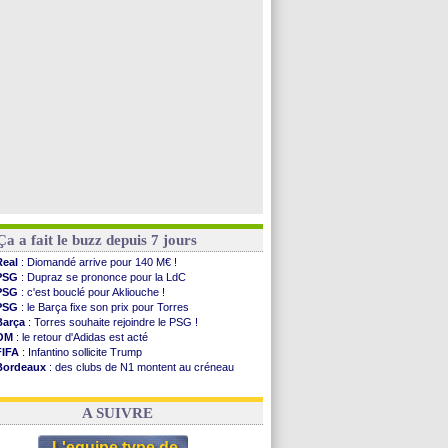
PSG
: Nsoki va signer en Croatie
Arsenal
: Naples vise Gabriel Jesus
Real
: Mastantuono prêté à la Fiorentina (off.)
Man City
: accord avec le Barça pour Rodri ?
Voir toutes les brèves
Ça a fait le buzz depuis 7 jours
Real
: Diomandé arrive pour 140 M€ !
PSG
: Dupraz se prononce pour la LdC
PSG
: c'est bouclé pour Akliouche !
PSG
: le Barça fixe son prix pour Torres
Barça
: Torres souhaite rejoindre le PSG !
OM
: le retour d'Adidas est acté
FIFA
: Infantino sollicite Trump
Bordeaux
: des clubs de N1 montent au créneau
Argentine
: quand Medina recadre... sa mère
Real
: le démenti de Leipzig pour Diomandé
A SUIVRE
L'equipe type de