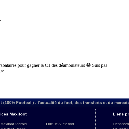
t (100% Football) : l'actualité du foot, des transferts et du mercat
ices Maxifoot
Liens pr
 Maxifoot Android
Flux RSS info foot
Liens foot