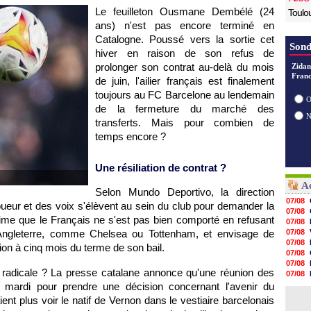
Le feuilleton Ousmane Dembélé (24
Toulo
ans) n'est pas encore terminé en
Catalogne. Poussé vers la sortie cet
Sond
hiver en raison de son refus de
prolonger son contrat au-delà du mois
Zidan
Franc
de juin, l'ailier français est finalement
toujours au FC Barcelone au lendemain
O
de la fermeture du marché des
transferts. Mais pour combien de
temps encore ?
Une résiliation de contrat ?
Ac
Selon Mundo Deportivo, la direction
07/08
oueur et des voix s'élèvent au sein du club pour demander la
07/08
stime que le Français ne s'est pas bien comporté en refusant
07/08
Angleterre, comme Chelsea ou Tottenham, et envisage de
07/08
07/08
tion à cinq mois du terme de son bail.
07/08
07/08
on radicale ? La presse catalane annonce qu'une réunion des
07/08
07/08
ce mardi pour prendre une décision concernant l'avenir du
07/08
ient plus voir le natif de Vernon dans le vestiaire barcelonais
07/08