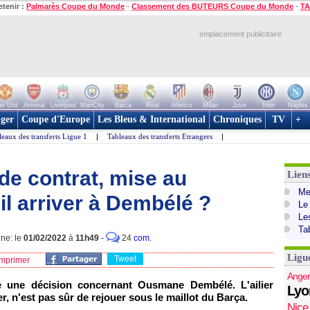
etenir :
Palmarès Coupe du Monde
-
Classement des BUTEURS Coupe du Monde
-
TA
emplacement publicitaire
n Utd
Arsenal
Liverpool
ManCity
Barca
Real
Atletico
Milan
Juve
Inter
Naples
ger
Coupe d'Europe
Les Bleus & International
Chroniques
TV
+
leaux des transferts Ligue 1
|
Tableaux des transferts Etrangers
|
 de contrat, mise au
Lien
Mer
-il arriver à Dembélé ?
Le
Le
Ta
gne: le
01/02/2022
à
11h49
-
24
com.
Ligu
Tweet
mprimer
Anger
 une décision concernant Ousmane Dembélé. L'ailier
Lyo
ver, n'est pas sûr de rejouer sous le maillot du Barça.
Nice