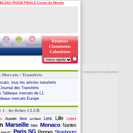
BLEAU PHASE FINALE Coupe du Monde
Résultats
Bayern
Dortmund
Classements
Calendriers
emplacement publicitaire
s Mercato / Transferts
cato, tous les articles transferts
 Journal des Transferts
s Tableaux mercato de L1
bleaux mercato Europe
e 1 - les fiches CLUB
Lille
Lens
s
Auxerre
Lorient
Brest
Le Havre
n
Marseille
Monaco
Nantes
Metz
Paris SG
Rennes
Strasbourg
Paris FC