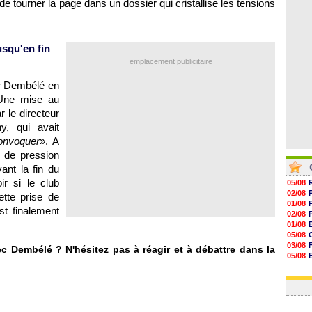
 de tourner la page dans un dossier qui cristallise les tensions
07/08
07/08
07/08
07/08
usqu'en fin
emplacement publicitaire
er Dembélé en
 Une mise au
r le directeur
y, qui avait
onvoquer
». A
 de pression
ant la fin du
r si le club
05/08
02/08
tte prise de
01/08
t finalement
02/08
01/08
05/08
03/08
ec Dembélé ? N'hésitez pas à réagir et à débattre dans la
05/08
03/08
03/08