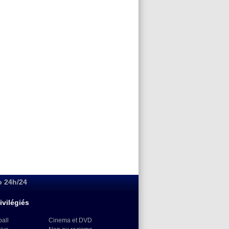
o 24h/24
ivilégiés
ball
Cinema et DVD