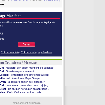
use
age Maxifoot
e va t-il faire mieux que Deschamps en équipe de
e ?
UI
NON
Voter
Voir les resultats
-
Voir les sondages précédents
tu Transferts / Mercato
OM
: Højbjerg, son agent maintient le suspense
OM
: Gouiri évoque son avenir
Leipzig
: le transfert d'Asllani tombe à l'eau
Villarreal
: Al-Ahli veut Pape Gueye
Lyon
: la dernière saison de Fonseca ?
OM
: un nouveau prétendant pour Højbjerg
Brest
: un gardien norvégien en approche ?
Nice
: Kevin Carlos va partir en Italie
Leganés
: c'est signé pour Luca Zidane (off.)
Atletico
: Ruggeri en route pour Aston Villa
Lyon
: Mangala prêté à Getafe (officiel)
emplacement publicitaire