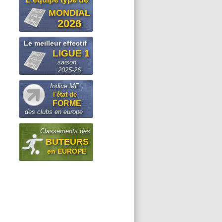
MONDIAL
2026
Le meilleur effectif
LIGUE 1
saison
2025-26
Indice MF :
l'état de
FORME
des clubs en europe
Classements des
BUTEURS
en EUROPE