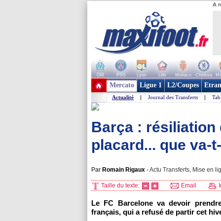
A r
OM
PSG
Lyon
Lille
Monaco
Chelsea
Ma
+ de clubs
Mercato
Ligue 1
L2/Coupes
Etran
Actualité
|
Journal des Transferts
|
Tab
Barça : résiliation
placard... que va-t
Par
Romain Rigaux
-
Actu Transferts, Mise en li
Taille du texte:
Email
I
Le FC Barcelone va devoir prendre
français, qui a refusé de partir cet hi