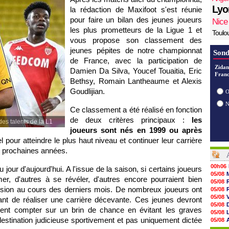
Lyo
la rédaction de Maxifoot s'est réunie
pour faire un bilan des jeunes joueurs
Nice
les plus prometteurs de la Ligue 1 et
Toulo
vous propose son classement des
jeunes pépites de notre championnat
Sond
de France, avec la participation de
Zidan
Damien Da Silva, Youcef Touaitia, Eric
Franc
Bethsy, Romain Lantheaume et Alexis
Goudlijian.
O
Ce classement a été réalisé en fonction
de deux critères principaux :
les
es talents de la L1
joueurs sont nés en 1999 ou après
 pour atteindre le plus haut niveau et continuer leur carrière
s prochaines années.
00h06
u jour d'aujourd'hui. A l'issue de la saison, si certains joueurs
05/08
er, d'autres à se révéler, d'autres encore pourraient bien
05/08
losion au cours des derniers mois. De nombreux joueurs ont
05/08
05/08
ant de réaliser une carrière décevante. Ces jeunes devront
05/08
ement compter sur un brin de chance en évitant les graves
05/08
destination judicieuse sportivement et pas uniquement dictée
05/08
05/08