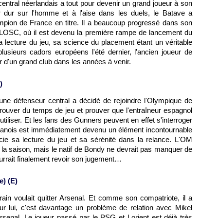
central néerlandais a tout pour devenir un grand joueur à son
ur dur sur l'homme et à l'aise dans les duels, le Batave a
mpion de France en titre. Il a beaucoup progressé dans son
u LOSC, où il est devenu la première rampe de lancement du
 sa lecture du jeu, sa science du placement étant un véritable
usieurs cadors européens l'été dernier, l'ancien joueur de
r d'un grand club dans les années à venir.
)
eune défenseur central a décidé de rejoindre l'Olympique de
retrouver du temps de jeu et prouver que l'entraîneur espagnol
utiliser. Et les fans des Gunners peuvent en effet s'interroger
éphanois est immédiatement devenu un élément incontournable
ie sa lecture du jeu et sa sérénité dans la relance. L'OM
e la saison, mais le natif de Bondy ne devrait pas manquer de
ourrait finalement revoir son jugement…
e) (E)
ain voulait quitter Arsenal. Et comme son compatriote, il a
ur lui, c'est davantage un problème de relation avec Mikel
rsenal. Le joueur passé par le PSG et Lorient est déjà très