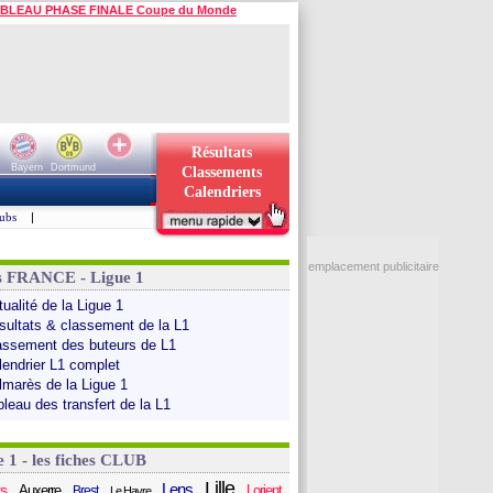
BLEAU PHASE FINALE Coupe du Monde
Résultats
Bayern
Dortmund
Classements
Calendriers
ubs
|
emplacement publicitaire
s FRANCE - Ligue 1
ualité de la Ligue 1
sultats & classement de la L1
assement des buteurs de L1
lendrier L1 complet
lmarès de la Ligue 1
bleau des transfert de la L1
e 1 - les fiches CLUB
Lille
Lens
s
Auxerre
Lorient
Brest
Le Havre