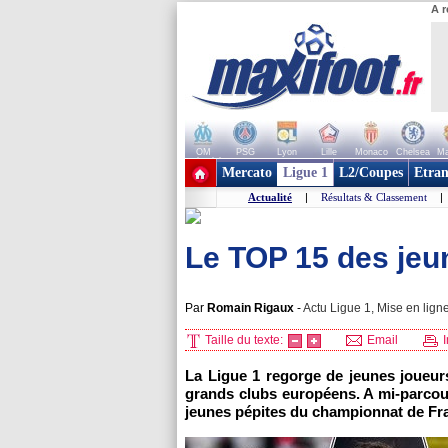
A r
OM
PSG
Lyon
Lille
Monaco
Chelsea
Ma
+ de clubs
Mercato
Ligue 1
L2/Coupes
Etran
Actualité
|
Résultats & Classement
|
Le TOP 15 des jeun
Par
Romain Rigaux
-
Actu Ligue 1, Mise en ligne
Taille du texte:
Email
I
La Ligue 1 regorge de jeunes joueur
grands clubs européens. A mi-parcour
jeunes pépites du championnat de Fr