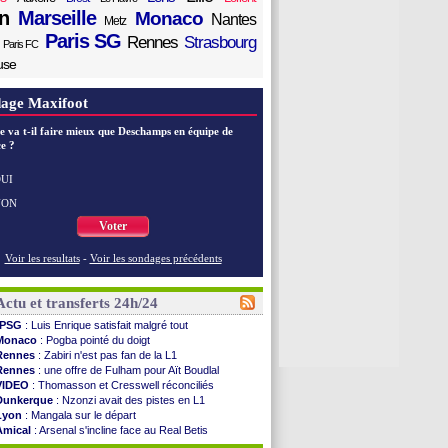
n
Marseille
Monaco
Nantes
Metz
Paris SG
Rennes
Strasbourg
Paris FC
use
age Maxifoot
e va t-il faire mieux que Deschamps en équipe de
e ?
UI
NON
Voter
Voir les resultats
-
Voir les sondages précédents
Actu et transferts 24h/24
PSG
: Luis Enrique satisfait malgré tout
Monaco
: Pogba pointé du doigt
Rennes
: Zabiri n'est pas fan de la L1
Rennes
: une offre de Fulham pour Aït Boudlal
VIDEO
: Thomasson et Cresswell réconciliés
Dunkerque
: Nzonzi avait des pistes en L1
Lyon
: Mangala sur le départ
Amical
: Arsenal s'incline face au Real Betis
Amical
: lourde défaite pour le PSG