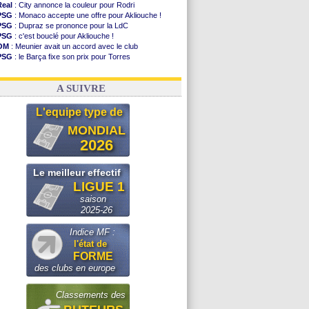
Real
: City annonce la couleur pour Rodri
PSG
: Monaco accepte une offre pour Akliouche !
PSG
: Dupraz se prononce pour la LdC
PSG
: c'est bouclé pour Akliouche !
OM
: Meunier avait un accord avec le club
PSG
: le Barça fixe son prix pour Torres
OM
: accord de principe entre Rulli et Man City
Barça
: Torres souhaite rejoindre le PSG !
A SUIVRE
L'equipe type de
MONDIAL
2026
Le meilleur effectif
LIGUE 1
saison
2025-26
Indice MF :
l'état de
FORME
des clubs en europe
Classements des