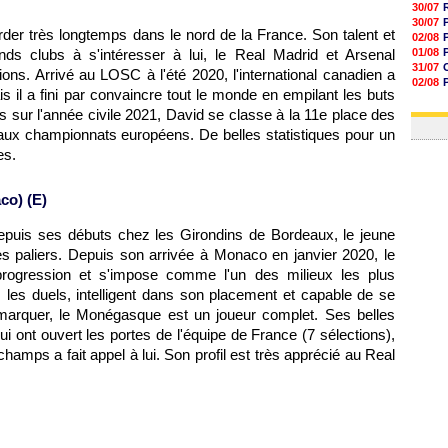
30/07
30/07
tarder très longtemps dans le nord de la France. Son talent et
02/08
s clubs à s'intéresser à lui, le Real Madrid et Arsenal
01/08
31/07
ns. Arrivé au LOSC à l'été 2020, l'international canadien a
02/08
is il a fini par convaincre tout le monde en empilant les buts
30/07
ions sur l'année civile 2021, David se classe à la 11e place des
01/08
paux championnats européens. De belles statistiques pour un
es.
co) (E)
epuis ses débuts chez les Girondins de Bordeaux, le jeune
des paliers. Depuis son arrivée à Monaco en janvier 2020, le
 progression et s'impose comme l'un des milieux les plus
 les duels, intelligent dans son placement et capable de se
 marquer, le Monégasque est un joueur complet. Ses belles
i ont ouvert les portes de l'équipe de France (7 sélections),
hamps a fait appel à lui. Son profil est très apprécié au Real