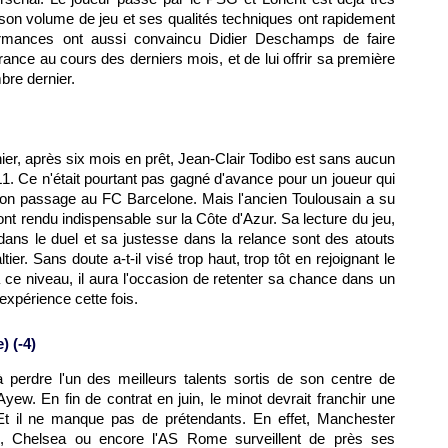
 son volume de jeu et ses qualités techniques ont rapidement
formances ont aussi convaincu Didier Deschamps de faire
rance au cours des derniers mois, et de lui offrir sa première
bre dernier.
nier, après six mois en prêt, Jean-Clair Todibo est sans aucun
L1. Ce n'était pourtant pas gagné d'avance pour un joueur qui
son passage au FC Barcelone. Mais l'ancien Toulousain a su
l'ont rendu indispensable sur la Côte d'Azur. Sa lecture du jeu,
dans le duel et sa justesse dans la relance sont des atouts
r. Sans doute a-t-il visé trop haut, trop tôt en rejoignant le
à ce niveau, il aura l'occasion de retenter sa chance dans un
'expérience cette fois.
) (-4)
 perdre l'un des meilleurs talents sortis de son centre de
yew. En fin de contrat en juin, le minot devrait franchir une
Et il ne manque pas de prétendants. En effet, Manchester
e, Chelsea ou encore l'AS Rome surveillent de près ses