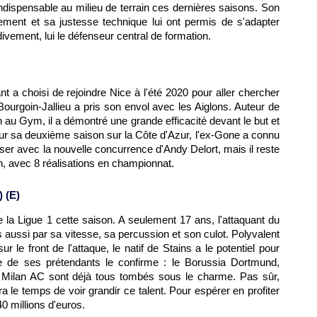
ndispensable au milieu de terrain ces dernières saisons. Son
ment et sa justesse technique lui ont permis de s'adapter
divement, lui le défenseur central de formation.
t a choisi de rejoindre Nice à l'été 2020 pour aller chercher
 Bourgoin-Jallieu a pris son envol avec les Aiglons. Auteur de
 au Gym, il a démontré une grande efficacité devant le but et
our sa deuxième saison sur la Côte d'Azur, l'ex-Gone a connu
er avec la nouvelle concurrence d'Andy Delort, mais il reste
n, avec 8 réalisations en championnat.
 (E)
e la Ligue 1 cette saison. A seulement 17 ans, l'attaquant du
 aussi par sa vitesse, sa percussion et son culot. Polyvalent
r le front de l'attaque, le natif de Stains a le potentiel pour
iste de ses prétendants le confirme : le Borussia Dortmund,
le Milan AC sont déjà tous tombés sous le charme. Pas sûr,
 le temps de voir grandir ce talent. Pour espérer en profiter
0 millions d'euros.