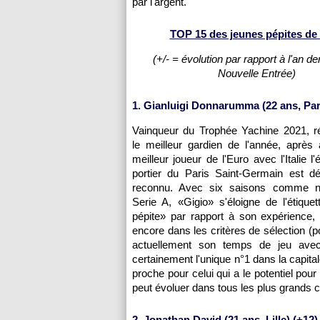
par l'argent.
TOP 15 des jeunes pépites de 
(+/- = évolution par rapport à l'an de
Nouvelle Entrée)
1. Gianluigi Donnarumma (22 ans, Par
Vainqueur du Trophée Yachine 2021, 
le meilleur gardien de l'année, après 
meilleur joueur de l'Euro avec l'Italie l'é
portier du Paris Saint-Germain est dé
reconnu. Avec six saisons comme 
Serie A, «Gigio» s'éloigne de l'étique
pépite» par rapport à son expérience, 
encore dans les critères de sélection (p
actuellement son temps de jeu ave
certainement l'unique n°1 dans la capital
proche pour celui qui a le potentiel pour 
peut évoluer dans tous les plus grands c
2. Jonathan David (21 ans, Lille) (+12)