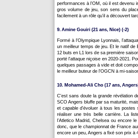
performances à l'OM, où il est devenu i
gros volume de jeu, son sens du place
facilement à un rôle qu'il a découvert tar
9. Amine Gouiri (21 ans, Nice) (-2)
Formé à l'Olympique Lyonnais, l'attaquan
un meilleur temps de jeu. Et le natif de
12 buts en L1 lors de sa première saison
porté l'attaque niçoise en 2020-2021. P
quelques passages à vide et doit compos
le meilleur buteur de l'OGCN à mi-saiso
10. Mohamed-Ali Cho (17 ans, Angers)
C'est sans doute la grande révélation d
SCO Angers bluffe par sa maturité, mais
et capable d'évoluer à tous les postes su
réaliser une très belle carrière. La l
l'Atletico Madrid, Chelsea ou encore 
donc, que le championnat de France aura
encore un peu, Angers a fixé son prix à 4