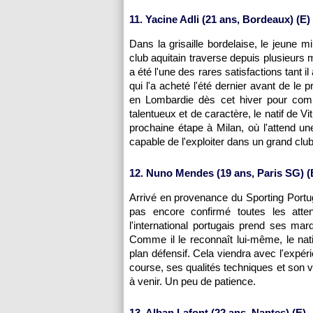
11. Yacine Adli (21 ans, Bordeaux) (E)
Dans la grisaille bordelaise, le jeune mi
club aquitain traverse depuis plusieurs
a été l'une des rares satisfactions tant i
qui l'a acheté l'été dernier avant de le 
en Lombardie dès cet hiver pour complé
talentueux et de caractère, le natif de Vi
prochaine étape à Milan, où l'attend un
capable de l'exploiter dans un grand club
12. Nuno Mendes (19 ans, Paris SG) (
Arrivé en provenance du Sporting Portuga
pas encore confirmé toutes les atte
l'international portugais prend ses mar
Comme il le reconnaît lui-même, le nat
plan défensif. Cela viendra avec l'expér
course, ses qualités techniques et son 
à venir. Un peu de patience.
13. Alban Lafont (22 ans, Nantes) (E)