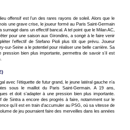
lieu offensif est l'un des rares rayons de soleil. Alors que le
 mois une grave crise, le joueur formé au Paris Saint-Germain
l a surnagé dans un effectif bancal. A tel point que le Milan AC,
prêter pour une saison aux Girondins, a songé à le faire venir
ter l'effectif de Stefano Pioli plus tôt que prévu. Joueur
try-sur-Seine a le potentiel pour réaliser une belle carrière. Sa
e pression bien plus importante, permettra de savoir s'il est
.
E)
l avec l'étiquette de futur grand, le jeune latéral gauche n'a
ntes sous le maillot du Paris Saint-Germain. A 19 ans,
ques et doit s'adapter à une pression bien plus importante.
if de Sintra a encore des progrès à faire, notamment sur le
ience qu'il est en train d'accumuler au PSG, où sa vitesse de
volume de jeu pourraient faire des merveilles dans les années