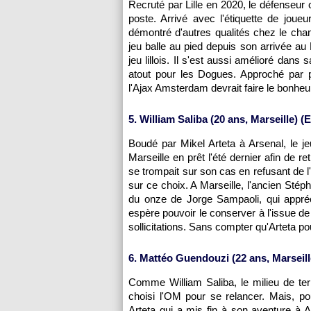
Recruté par Lille en 2020, le défenseur 
poste. Arrivé avec l'étiquette de joue
démontré d'autres qualités chez le cha
jeu balle au pied depuis son arrivée a
jeu lillois. Il s'est aussi amélioré dans
atout pour les Dogues. Approché par pl
l'Ajax Amsterdam devrait faire le bonheu
5. William Saliba (20 ans, Marseille) (E
Boudé par Mikel Arteta à Arsenal, le j
Marseille en prêt l'été dernier afin de 
se trompait sur son cas en refusant de l'
sur ce choix. A Marseille, l'ancien St
du onze de Jorge Sampaoli, qui appréc
espère pouvoir le conserver à l'issue d
sollicitations. Sans compter qu'Arteta p
6. Mattéo Guendouzi (22 ans, Marseill
Comme William Saliba, le milieu de terr
choisi l'OM pour se relancer. Mais, po
Arteta qui a mis fin à son aventure à A