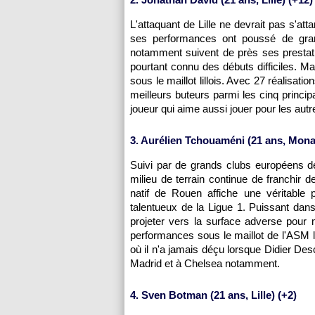
L'attaquant de Lille ne devrait pas s'at
ses performances ont poussé de grand
notamment suivent de près ses prestatio
pourtant connu des débuts difficiles. Ma
sous le maillot lillois. Avec 27 réalisat
meilleurs buteurs parmi les cinq princi
joueur qui aime aussi jouer pour les autr
3. Aurélien Tchouaméni (21 ans, Mona
Suivi par de grands clubs européens d
milieu de terrain continue de franchir 
natif de Rouen affiche une véritable
talentueux de la Ligue 1. Puissant dans
projeter vers la surface adverse pour
performances sous le maillot de l'ASM lu
où il n'a jamais déçu lorsque Didier Desc
Madrid et à Chelsea notamment.
4. Sven Botman (21 ans, Lille) (+2)