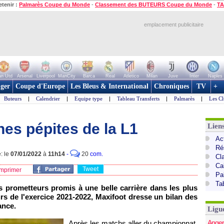
etenir :
Palmarès Coupe du Monde
-
Classement des BUTEURS Coupe du Monde
-
TA
emplacement publicitaire
n Utd
Arsenal
Liverpool
ManCity
Barca
Real
Atletico
Milan
Juve
Inter
Naples
ger
Coupe d'Europe
Les Bleus & International
Chroniques
TV
+
Buteurs
|
Calendrier
|
Equipe type
|
Tableau Transferts
|
Palmarès
|
Les Cl
es pépites de la L1
Lien
Act
Ré
: le
07/01/2022
à
11h14
-
20
com.
Cl
Ca
Tweet
mprimer
Pa
Ta
s prometteurs promis à une belle carrière dans les plus
s de l'exercice 2021-2022, Maxifoot dresse un bilan des
ance.
Ligu
Anger
Après les matchs aller du championnat,