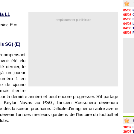
05/08
05/08
05/08
05/08
la L1
05/08
05/08
05/08
emplacement publicitaire
05/08
04/08
rnier, E =
05/08
04/08
05/08
05/08
05/08
04/08
05/08
04/08
is SG) (E)
05/08
05/08
05/08
récompensant
05/08
avoir été élu
05/08
té dernier, le
05/08
jà un joueur
numéro 1 en
tte de «jeune
mais il entre
our la dernière année) et peut encore progresser. S'il partage
c Keylor Navas au PSG, l'ancien Rossonero deviendra
e dès la saison prochaine. Difficile d'imaginer un autre avenir
devenir l'un des meilleurs gardiens de l'histoire du football et
lubs.
30/07
30/07