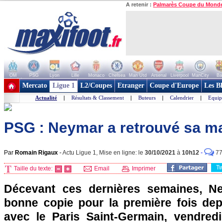
A retenir :
Palmarès Coupe du Mond
OM
PSG
Lyon
Lille
Monaco
Chelsea
Man Utd
Arsenal
Liverpool
ManCity
Ba
+ de clubs
Mercato
Ligue 1
L2/Coupes
Etranger
Coupe d'Europe
Les B
Actualité
|
Résultats & Classement
|
Buteurs
|
Calendrier
|
Equip
PSG : Neymar a retrouvé sa m
Par
Romain Rigaux
-
Actu Ligue 1, Mise en ligne: le
30/10/2021
à
10h12
-
7
T
Taille du texte:
Email
Imprimer
Décevant ces dernières semaines, N
bonne copie pour la première fois de
avec le Paris Saint-Germain, vendredi,