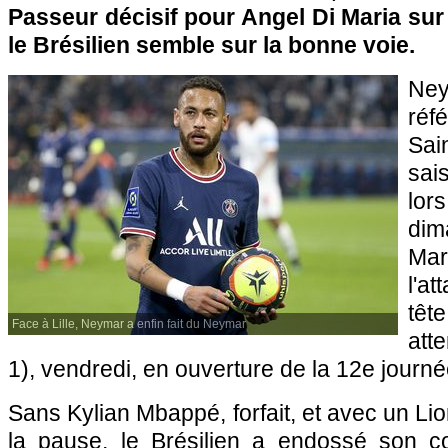
Passeur décisif pour Angel Di Maria sur l
le Brésilien semble sur la bonne voie.
Ney
réf
Sa
sai
lo
dim
Ma
l'a
tê
Face à Lille, Neymar a enfin fait du Neymar
att
1), vendredi, en ouverture de la 12e journé
Sans Kylian Mbappé, forfait, et avec un Li
la pause, le Brésilien a endossé son c