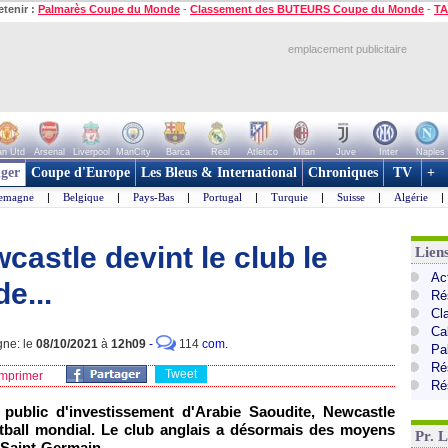
etenir :
Palmarès Coupe du Monde
-
Classement des BUTEURS Coupe du Monde
-
TA
emplacement publicitaire
n Utd
Arsenal
Liverpool
ManCity
Barca
Real
Atletico
Milan
Juve
Inter
Naples
ger
Coupe d'Europe
Les Bleus & International
Chroniques
TV
+
lemagne
|
Belgique
|
Pays-Bas
|
Portugal
|
Turquie
|
Suisse
|
Algérie
|
castle devint le club le
Lien
Ac
e...
Ré
Cl
Ca
gne: le
08/10/2021
à
12h09
-
114
com.
Pa
Ré
Tweet
mprimer
Ré
 public d'investissement d'Arabie Saoudite, Newcastle
ootball mondial. Le club anglais a désormais des moyens
Pr. 
 Saint-Germain.