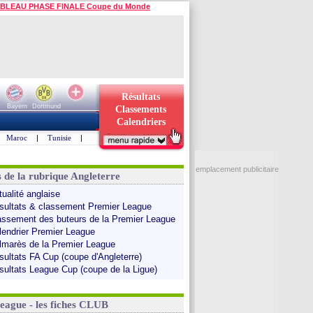
BLEAU PHASE FINALE Coupe du Monde
Résultats
Bayern
Dortmund
Classements
Calendriers
Maroc
|
Tunisie
|
emplacement publicitaire
s de la rubrique Angleterre
tualité anglaise
sultats & classement Premier League
assement des buteurs de la Premier League
lendrier Premier League
lmarès de la Premier League
sultats FA Cup (coupe d'Angleterre)
sultats League Cup (coupe de la Ligue)
League - les fiches CLUB