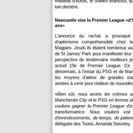
milliards d'euros, le Sheikh Mansour, qu
loin derrière.
Newcastle vise la Premier League «
d'
ans
»
L'annonce du rachat a provoqué
d'optimisme compréhensible chez l
Magpies. Jeudi, ils étaient nombreux au
de St James' Park pour manifester leur j
perspective de lendemains meilleurs po
actuel 19e de Premier League. Ce d
désormais, à l'instar du PSG et de Man
les moyens d'attirer de grandes st
années à venir pour réaliser de nouvelle
«
Bien sûr, nous avons les mêmes am
Manchester City et le PSG en termes de
voulons gagner la Premier League d'ic
transformatrice. Nous voulons vo
d'investissements, de temps, de patienc
déléguée des Toons, Amanda Staveley.