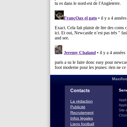
Maxifoo
Serv
Contacts
Appli
La rédaction
Appli
Publicité
Site 
Recrutement
Choi
Infos légales
Liens football