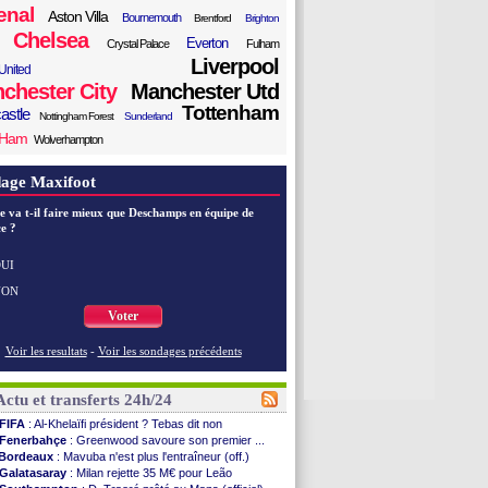
enal
Aston Villa
Bournemouth
Brentford
Brighton
Chelsea
Everton
Crystal Palace
Fulham
Liverpool
United
chester City
Manchester Utd
Tottenham
astle
Nottingham Forest
Sunderland
 Ham
Wolverhampton
age Maxifoot
e va t-il faire mieux que Deschamps en équipe de
e ?
UI
NON
Voter
Voir les resultats
-
Voir les sondages précédents
Actu et transferts 24h/24
FIFA
: Al-Khelaïfi président ? Tebas dit non
Fenerbahçe
: Greenwood savoure son premier ...
Bordeaux
: Mavuba n'est plus l'entraîneur (off.)
Galatasaray
: Milan rejette 35 M€ pour Leão