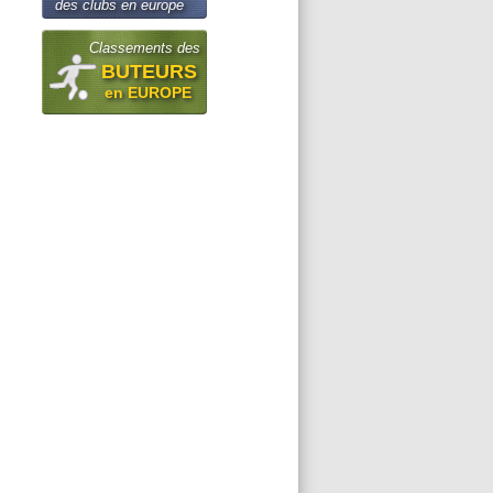
des clubs en europe
Classements des
BUTEURS
en EUROPE