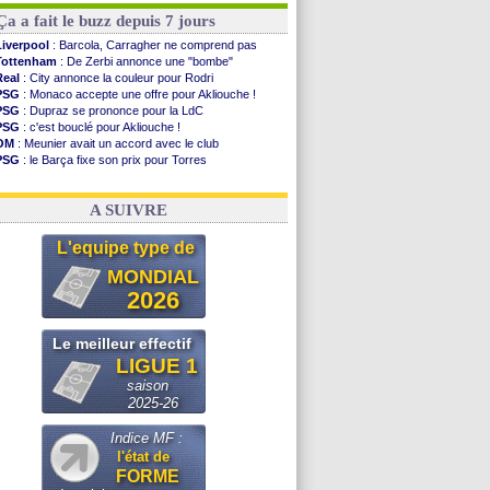
Ça a fait le buzz depuis 7 jours
Liverpool
: Barcola, Carragher ne comprend pas
Tottenham
: De Zerbi annonce une "bombe"
Real
: City annonce la couleur pour Rodri
PSG
: Monaco accepte une offre pour Akliouche !
PSG
: Dupraz se prononce pour la LdC
PSG
: c'est bouclé pour Akliouche !
OM
: Meunier avait un accord avec le club
PSG
: le Barça fixe son prix pour Torres
Barça
: Torres souhaite rejoindre le PSG !
FIFA
: Infantino sollicite Trump
A SUIVRE
L'equipe type de
MONDIAL
2026
Le meilleur effectif
LIGUE 1
saison
2025-26
Indice MF :
l'état de
FORME