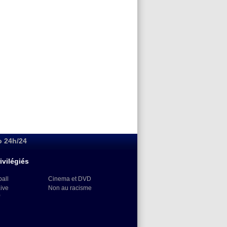
o 24h/24
ivilégiés
ball
Cinema et DVD
Live
Non au racisme
)