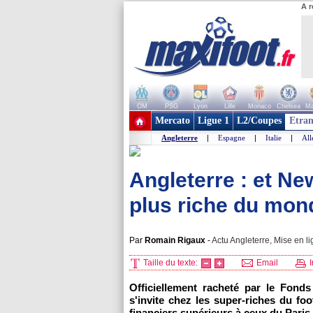
A r
OM
PSG
Lyon
Lille
Monaco
Chelsea
Ma
+ de clubs
Mercato
Ligue 1
L2/Coupes
Etran
Angleterre
|
Espagne
|
Italie
|
Al
Angleterre : et New
plus riche du mond
Par
Romain Rigaux
-
Actu Angleterre, Mise en li
Taille du texte:
Email
I
Officiellement racheté par le Fonds
s'invite chez les super-riches du f
financiers supérieurs à ceux du Paris