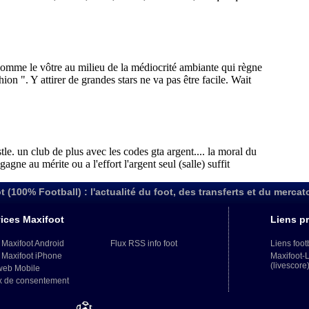
t (100% Football) : l'actualité du foot, des transferts et du mercat
ices Maxifoot
Liens pr
 Maxifoot Android
Flux RSS info foot
Liens foot
 Maxifoot iPhone
Maxifoot-
(livescore
web Mobile
x de consentement