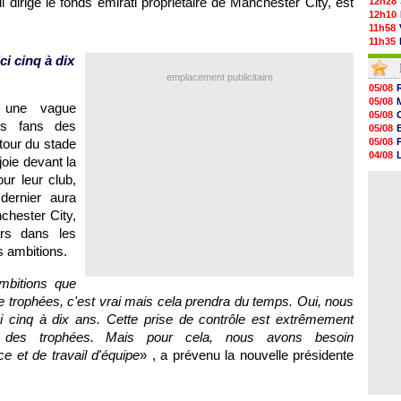
i dirige le fonds émirati propriétaire de Manchester City, est
12h28
12h10
11h58
11h35
11h19
ici cinq à dix
11h07
emplacement publicitaire
10h53
05/08
10h36
05/08
 une vague
10h13
05/08
09h51
es fans des
05/08
09h32
tour du stade
05/08
09h11
04/08
oie devant la
08h57
04/08
08h39
ur leur club,
05/08
08h22
ernier aura
00h06
chester City,
05/08
05/08
ars dans les
05/08
s ambitions.
05/08
bitions que
 trophées, c'est vrai mais cela prendra du temps. Oui, nous
i cinq à dix ans. Cette prise de contrôle est extrêmement
ir des trophées. Mais pour cela, nous avons besoin
e et de travail d'équipe
» , a prévenu la nouvelle présidente