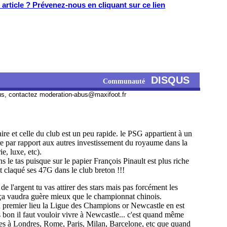
article ? Prévenez-nous en cliquant sur ce lien
DISQUS
Communauté
us, contactez
moderation-abus@maxifoot.fr