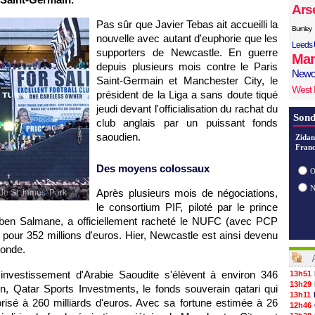
Ars
Pas sûr que Javier Tebas ait accueilli la
Burnley
nouvelle avec autant d'euphorie que les
Leeds 
supporters de Newcastle. En guerre
Man
depuis plusieurs mois contre le Paris
Newc
Saint-Germain et Manchester City, le
West
président de la Liga a sans doute tiqué
jeudi devant l'officialisation du rachat du
Sond
club anglais par un puissant fonds
saoudien.
Zidan
Franc
Des moyens colossaux
O
Après plusieurs mois de négociations,
 de St James' Park
le consortium PIF, piloté par le prince
 ben Salmane, a officiellement racheté le NUFC (avec PCP
pour 352 millions d'euros. Hier, Newcastle est ainsi devenu
monde.
d'investissement d'Arabie Saoudite s'élèvent à environ 346
13h51
13h29
on, Qatar Sports Investments, le fonds souverain qatari qui
13h11
orisé à 260 milliards d'euros. Avec sa fortune estimée à 26
12h46