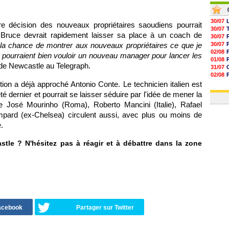
30/07
re décision des nouveaux propriétaires saoudiens pourrait
30/07
ve Bruce devrait rapidement laisser sa place à un coach de
30/07
 la chance de montrer aux nouveaux propriétaires ce que je
30/07
02/08
 ils pourraient bien vouloir un nouveau manager pour lancer les
01/08
 de Newcastle au Telegraph.
31/07
02/08
01/08
ction a déjà approché Antonio Conte. Le technicien italien est
03/08
été dernier et pourrait se laisser séduire par l'idée de mener la
 José Mourinho (Roma), Roberto Mancini (Italie), Rafael
pard (ex-Chelsea) circulent aussi, avec plus ou moins de
.
tle ? N'hésitez pas à réagir et à débattre dans la zone
Facebook
Partager sur Twitter