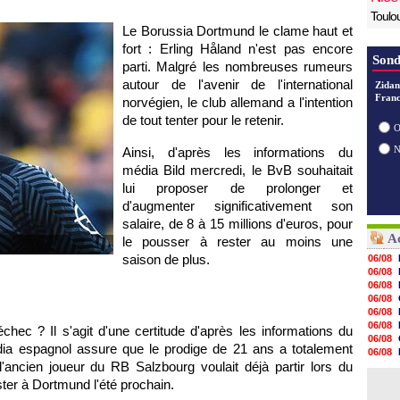
Toulo
Le Borussia Dortmund le clame haut et
fort : Erling Håland n'est pas encore
Sond
parti. Malgré les nombreuses rumeurs
autour de l'avenir de l'international
Zidan
Franc
norvégien, le club allemand a l'intention
de tout tenter pour le retenir.
O
Ainsi, d'après les informations du
média Bild mercredi, le BvB souhaitait
lui proposer de prolonger et
d'augmenter significativement son
salaire, de 8 à 15 millions d'euros, pour
Ac
le pousser à rester au moins une
saison de plus.
06/08
06/08
06/08
06/08
06/08
06/08
échec ? Il s'agit d'une certitude d'après les informations du
06/08
édia espagnol assure que le prodige de 21 ans a totalement
06/08
'ancien joueur du RB Salzbourg voulait déjà partir lors du
06/08
06/08
ter à Dortmund l'été prochain.
06/08