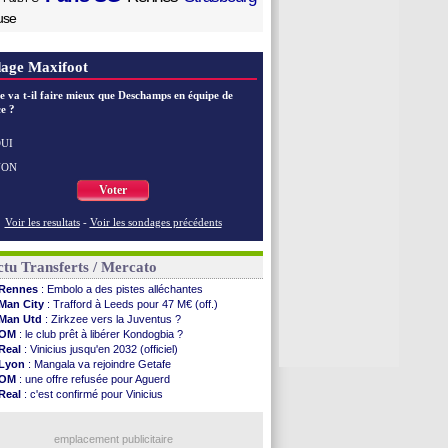
use
age Maxifoot
e va t-il faire mieux que Deschamps en équipe de
e ?
UI
NON
Voter
Voir les resultats
-
Voir les sondages précédents
tu Transferts / Mercato
Rennes
: Embolo a des pistes alléchantes
Man City
: Trafford à Leeds pour 47 M€ (off.)
Man Utd
: Zirkzee vers la Juventus ?
OM
: le club prêt à libérer Kondogbia ?
Real
: Vinicius jusqu'en 2032 (officiel)
Lyon
: Mangala va rejoindre Getafe
OM
: une offre refusée pour Aguerd
Real
: c'est confirmé pour Vinicius
Troyes
: Junior Diaz jusqu'en 2030 (officiel)
PSG
: Akliouche a signé (officiel)
OM
: une offre pour Bulka
emplacement publicitaire