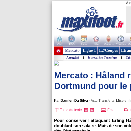
A r
OM
PSG
Lyon
Lille
Monaco
Chelsea
Ma
+ de clubs
Mercato
Ligue 1
L2/Coupes
Etran
Actualité
|
Journal des Transferts
|
Tab
Mercato : Håland 
Dortmund pour le 
Par
Damien Da Silva
-
Actu Transferts, Mise en l
Taille du texte:
Email
I
Pour conserver l'attaquant Erling H
doublant son salaire. Mais de son côté,
dès l'été prochain.