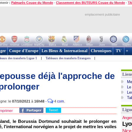
etenir :
Palmarès Coupe du Monde
-
Classement des BUTEURS Coupe du Monde
-
TA
emplacement publicitaire
n Utd
Arsenal
Liverpool
ManCity
Barca
Real
Atletico
Milan
Juve
Inter
Naples
ger
Coupe d'Europe
Les Bleus & International
Chroniques
TV
+
leaux des transferts Ligue 1
|
Tableaux des transferts Etrangers
|
repousse déjà l'approche de
Lien
Mer
prolonger
Le
Le
Ta
igne: le
07/10/2021
à
16h48
-
4
com.
Ligu
Tweet
mprimer
Anger
åland, le Borussia Dortmund souhaitait le prolonger en
Lyo
 l'international norvégien a le projet de mettre les voiles
Nice