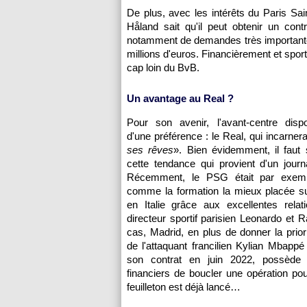
De plus, avec les intérêts du Paris S
Håland sait qu'il peut obtenir un con
notamment de demandes très importantes
millions d'euros. Financièrement et spo
cap loin du BvB.
Un avantage au Real ?
Pour son avenir, l'avant-centre dispo
d'une préférence : le Real, qui incarnera
ses rêves
». Bien évidemment, il faut
cette tendance qui provient d'un journ
Récemment, le PSG était par exemp
comme la formation la mieux placée su
en Italie grâce aux excellentes relat
directeur sportif parisien Leonardo et R
cas, Madrid, en plus de donner la priori
de l'attaquant francilien Kylian Mbapp
son contrat en juin 2022, possède
financiers de boucler une opération po
feuilleton est déjà lancé…