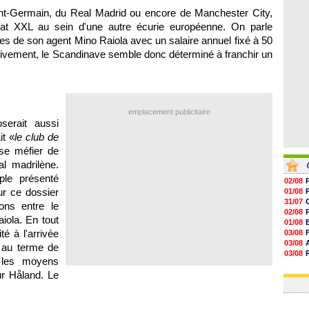
06/08
aint-Germain, du Real Madrid ou encore de Manchester City,
06/08
trat XXL au sein d'une autre écurie européenne. On parle
06/08
06/08
 de son agent Mino Raiola avec un salaire annuel fixé à 50
rtivement, le Scandinave semble donc déterminé à franchir un
emplacement publicitaire
serait aussi
it «
le club de
 se méfier de
al madrilène.
le présenté
02/08
r ce dossier
01/08
31/07
ions entre le
02/08
aiola. En tout
01/08
té à l'arrivée
03/08
03/08
é au terme de
03/08
 les moyens
03/08
ur Håland. Le
31/07