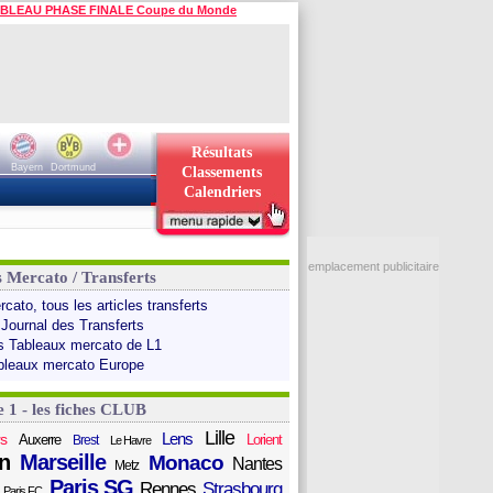
BLEAU PHASE FINALE Coupe du Monde
Résultats
Bayern
Dortmund
Classements
Calendriers
emplacement publicitaire
s Mercato / Transferts
cato, tous les articles transferts
 Journal des Transferts
s Tableaux mercato de L1
bleaux mercato Europe
e 1 - les fiches CLUB
Lille
Lens
s
Auxerre
Lorient
Brest
Le Havre
n
Marseille
Monaco
Nantes
Metz
Paris SG
Rennes
Strasbourg
Paris FC