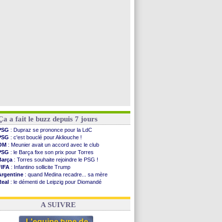
PSG
: contrat signé pour Akliouche
Chelsea
: Palace a fait son offre pour Disasi
PSG
: l'étonnante rumeur Gusto
Bologne
: Dallinga est sur le marché
Voir toutes les brèves
Ça a fait le buzz depuis 7 jours
PSG
: Dupraz se prononce pour la LdC
PSG
: c'est bouclé pour Akliouche !
OM
: Meunier avait un accord avec le club
PSG
: le Barça fixe son prix pour Torres
Barça
: Torres souhaite rejoindre le PSG !
FIFA
: Infantino sollicite Trump
Argentine
: quand Medina recadre... sa mère
Real
: le démenti de Leipzig pour Diomandé
OM
: Paixão attire un 2e club anglais
FIFA
: le conseiller d'Infantino démissionne !
A SUIVRE
L'equipe type de