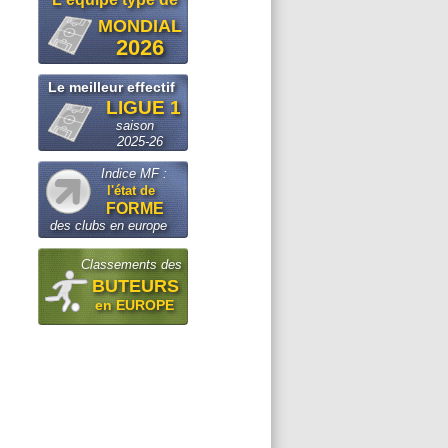
MONDIAL
2026
Le meilleur effectif
LIGUE 1
saison
2025-26
Indice MF :
l'état de
FORME
des clubs en europe
Classements des
BUTEURS
en EUROPE