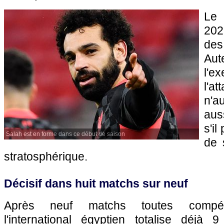
Le
202
des
Aut
l'e
l'a
n'a
aus
s'il
Salah est en forme dans ce début de saison
de 
stratosphérique.
Décisif dans huit matchs sur neuf
Après neuf matchs toutes compéti
l'international égyptien totalise déjà