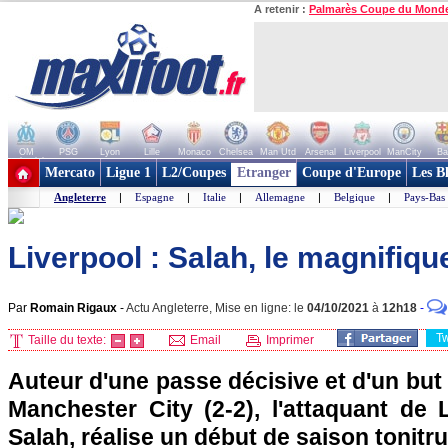
A retenir :
Palmarès Coupe du Mond
OM
PSG
Lyon
Lille
Monaco
Chelsea
Man Utd
Arsenal
Liverpool
ManCity
Ba
+ de clubs
Mercato
Ligue 1
L2/Coupes
Etranger
Coupe d'Europe
Les B
Angleterre
|
Espagne
|
Italie
|
Allemagne
|
Belgique
|
Pays-Bas
Liverpool : Salah, le magnifiqu
Par
Romain Rigaux
-
Actu Angleterre, Mise en ligne: le
04/10/2021
à
12h18
-
T
Taille du texte:
Email
Imprimer
Auteur d'une passe décisive et d'un but
Manchester City (2-2), l'attaquant de
Salah, réalise un début de saison tonitru