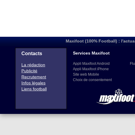
Maxifoot (100% Football) : l'actua
Services Maxifoot
Contacts
Appli Maxifoot Android
Flu
La rédaction
Appli Maxifoot iPhone
Publicité
Site web Mobile
Recrutement
Choix de consentement
Infos légales
Liens football