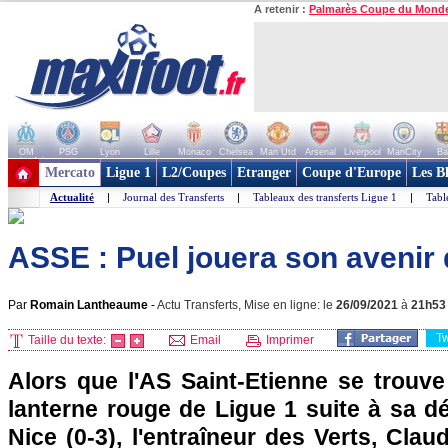
A retenir :
Palmarès Coupe du Mond
OM
PSG
Lyon
Lille
Monaco
Chelsea
Man Utd
Arsenal
Liverpool
ManCity
Ba
+ de clubs
Mercato
Ligue 1
L2/Coupes
Etranger
Coupe d'Europe
Les B
Actualité
|
Journal des Transferts
|
Tableaux des transferts Ligue 1
|
Tabl
ASSE : Puel jouera son avenir 
Par
Romain Lantheaume
-
Actu Transferts, Mise en ligne: le
26/09/2021
à
21h53
T
Taille du texte:
Email
Imprimer
Alors que l'AS Saint-Etienne se trouve
lanterne rouge de Ligue 1 suite à sa d
Nice (0-3), l'entraîneur des Verts, Clau