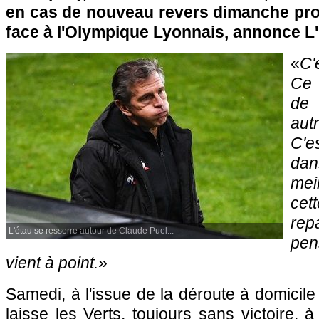
en cas de nouveau revers dimanche pro
face à l'Olympique Lyonnais, annonce L
«
C'
Ce 
de 
autr
C'e
da
mei
cet
rep
L'étau se resserre autour de Claude Puel...
pe
vient à point.
»
Samedi, à l'issue de la déroute à domicile
laisse les Verts, toujours sans victoire, 