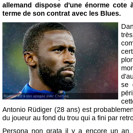
allemand dispose d'une énorme cote 
terme de son contrat avec les Blues.
Dan
trè
com
cer
pl
mo
d'a
se 
pér
Rüdiger est à son apogée avec Chelsea.
cet
Antonio Rüdiger (28 ans) est probablemen
du joueur au fond du trou qui a fini par retr
Persona non grata il y a encore un an, 