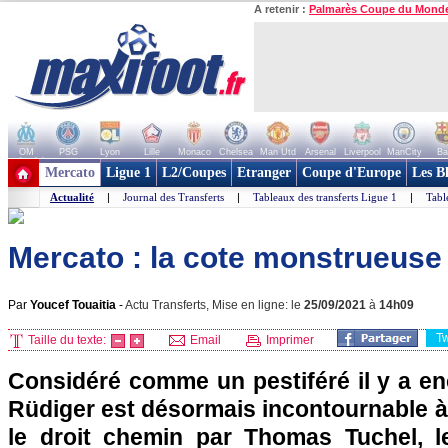
A retenir :
Palmarès Coupe du Mond
OM
PSG
Lyon
Lille
Monaco
Chelsea
Man Utd
Arsenal
Liverpool
ManCity
Ba
+ de clubs
Mercato
Ligue 1
L2/Coupes
Etranger
Coupe d'Europe
Les B
Actualité
|
Journal des Transferts
|
Tableaux des transferts Ligue 1
|
Tabl
Mercato : la cote monstrueuse
Par
Youcef Touaitia
-
Actu Transferts, Mise en ligne: le
25/09/2021
à
14h09
T
Taille du texte:
Email
Imprimer
Considéré comme un pestiféré il y a en
Rüdiger est désormais incontournable à
le droit chemin par Thomas Tuchel, l