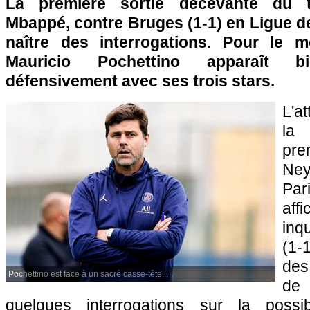
La première sortie décevante du t
Mbappé, contre Bruges (1-1) en Ligue d
naître des interrogations. Pour le m
Mauricio Pochettino apparaît b
défensivement avec ses trois stars.
L'at
la 
pre
Ne
Par
af
inq
(1-
des
Pochettino est face à un sacré casse-tête...
de 
quelques interrogations sur la possib