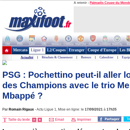
A retenir :
Palmarès Coupe du Mond
OM
PSG
Lyon
Lille
Monaco
Chelsea
Man Utd
Arsenal
Liverpool
ManCity
Ba
+ de clubs
Mercato
Ligue 1
L2/Coupes
Etranger
Coupe d'Europe
Les B
Actualité
|
Résultats & Classement
|
Buteurs
|
Calendrier
|
Equip
PSG : Pochettino peut-il aller l
des Champions avec le trio M
Mbappé ?
Par
Romain Rigaux
-
Actu Ligue 1, Mise en ligne: le
17/09/2021
à
17h35
T
Taille du texte:
Email
Imprimer