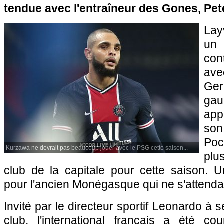
tendue avec l'entraîneur des Gones, Pe
Lay
un 
con
ave
Ge
ga
app
son
Poch
Kurzawa ne devrait pas beaucoup jouer avec le PSG cette saison...
plu
club de la capitale pour cette saison. U
pour l'ancien Monégasque qui ne s'attendait
Invité par le directeur sportif Leonardo à
club, l'international français a été c