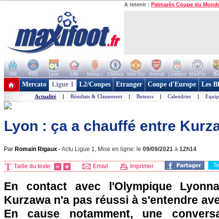
A retenir :
Palmarès Coupe du Mond
OM
PSG
Lyon
Lille
Monaco
Chelsea
Man Utd
Arsenal
Liverpool
ManCity
Ba
+ de clubs
Mercato
Ligue 1
L2/Coupes
Etranger
Coupe d'Europe
Les B
Actualité
|
Résultats & Classement
|
Buteurs
|
Calendrier
|
Equip
Lyon : ça a chauffé entre Kurz
Par
Romain Rigaux
-
Actu Ligue 1, Mise en ligne: le
09/09/2021
à
12h14
T
Taille du texte:
Email
Imprimer
En contact avec l'Olympique Lyonna
Kurzawa n'a pas réussi à s'entendre ave
En cause notamment, une conversa