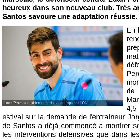
heureux dans son nouveau club. Très am
Santos savoure une adaptation réussie.
En 
re
pré
mat
déf
Pe
mon
de
Mar
Luan Peres a rapidement pris ses marques à l'OM.
4,5
estival sur la demande de l'entraîneur Jor
de Santos a déjà commencé à montrer ses
les interventions défensives que dans les