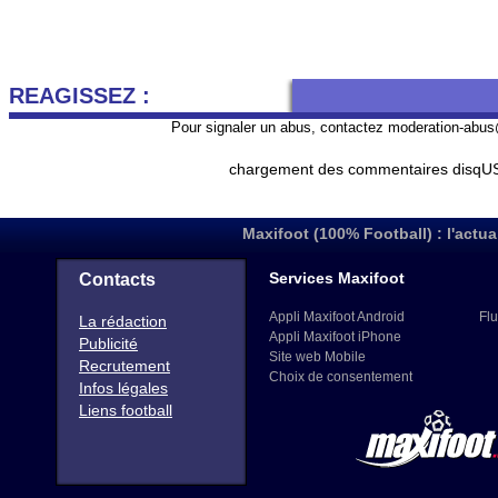
REAGISSEZ :
Pour signaler un abus, contactez
moderation-abus
chargement des commentaires disqUS 
Maxifoot (100% Football) : l'actua
Services Maxifoot
Contacts
Appli Maxifoot Android
Flu
La rédaction
Appli Maxifoot iPhone
Publicité
Site web Mobile
Recrutement
Choix de consentement
Infos légales
Liens football