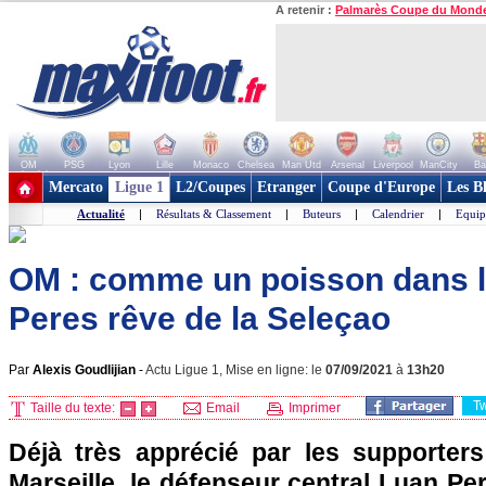
A retenir :
Palmarès Coupe du Mond
OM
PSG
Lyon
Lille
Monaco
Chelsea
Man Utd
Arsenal
Liverpool
ManCity
Ba
+ de clubs
Mercato
Ligue 1
L2/Coupes
Etranger
Coupe d'Europe
Les B
Actualité
|
Résultats & Classement
|
Buteurs
|
Calendrier
|
Equip
OM : comme un poisson dans l
Peres rêve de la Seleçao
Par
Alexis Goudlijian
-
Actu Ligue 1, Mise en ligne: le
07/09/2021
à
13h20
T
Taille du texte:
Email
Imprimer
Déjà très apprécié par les supporter
Marseille, le défenseur central Luan Pe