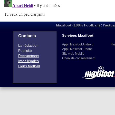
Maxifoot (100% Football) : l'actua
Services Maxifoot
Contacts
Appli Maxifoot Android
Flu
La rédaction
Appli Maxifoot iPhone
Publicité
Site web Mobile
Recrutement
Choix de consentement
Infos légales
Liens football