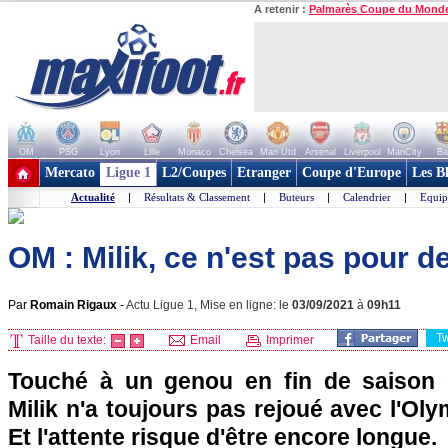
A retenir :
Palmarès Coupe du Mond
OM
PSG
Lyon
Lille
Monaco
Chelsea
Man Utd
Arsenal
Liverpool
ManCity
Ba
+ de clubs
Mercato
Ligue 1
L2/Coupes
Etranger
Coupe d'Europe
Les B
Actualité
|
Résultats & Classement
|
Buteurs
|
Calendrier
|
Equip
OM : Milik, ce n'est pas pour d
Par
Romain Rigaux
-
Actu Ligue 1, Mise en ligne: le
03/09/2021
à
09h11
T
Taille du texte:
Email
Imprimer
Touché à un genou en fin de saison d
Milik n'a toujours pas rejoué avec l'Oly
Et l'attente risque d'être encore longue.