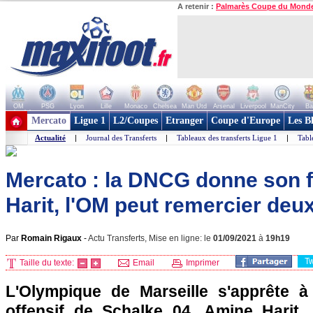
A retenir :
Palmarès Coupe du Mond
OM
PSG
Lyon
Lille
Monaco
Chelsea
Man Utd
Arsenal
Liverpool
ManCity
Ba
+ de clubs
Mercato
Ligue 1
L2/Coupes
Etranger
Coupe d'Europe
Les B
Actualité
|
Journal des Transferts
|
Tableaux des transferts Ligue 1
|
Tabl
Mercato : la DNCG donne son f
Harit, l'OM peut remercier deux
Par
Romain Rigaux
-
Actu Transferts, Mise en ligne: le
01/09/2021
à
19h19
T
Taille du texte:
Email
Imprimer
L'Olympique de Marseille s'apprête à a
offensif de Schalke 04, Amine Harit,