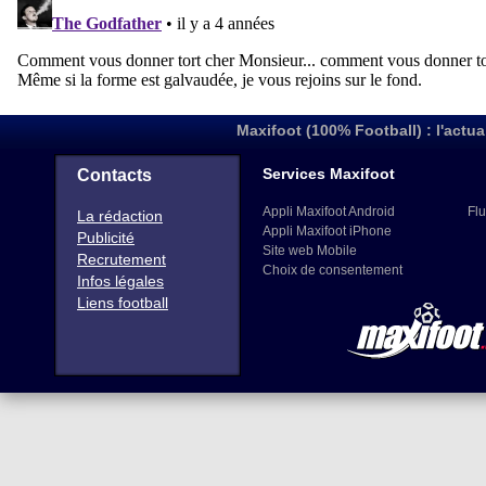
Maxifoot (100% Football) : l'actua
Services Maxifoot
Contacts
Appli Maxifoot Android
Flu
La rédaction
Appli Maxifoot iPhone
Publicité
Site web Mobile
Recrutement
Choix de consentement
Infos légales
Liens football