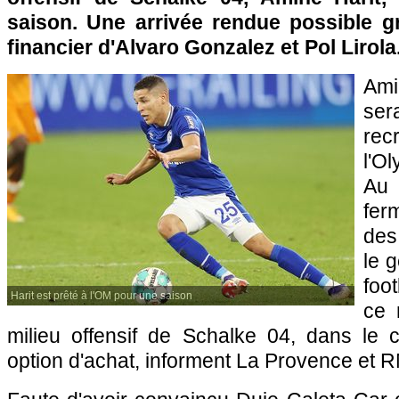
saison. Une arrivée rendue possible gr
financier d'Alvaro Gonzalez et Pol Lirola
Ami
ser
re
l'O
Au
fe
des
le 
foot
Harit est prêté à l'OM pour une saison
ce 
milieu offensif de Schalke 04, dans le 
option d'achat, informent La Provence et 