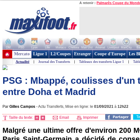
A retenir :
Palmarès Coupe du Mond
OM
PSG
Lyon
Lille
Monaco
Chelsea
Man Utd
Arsenal
Liverpool
ManCity
Ba
+ de clubs
Mercato
Ligue 1
L2/Coupes
Etranger
Coupe d'Europe
Les B
Actualité
|
Journal des Transferts
|
Tableaux des transferts Ligue 1
|
Tabl
PSG : Mbappé, coulisses d'un t
entre Doha et Madrid
Par
Gilles Campos
-
Actu Transferts, Mise en ligne: le
01/09/2021
à
12h22
T
Taille du texte:
Email
Imprimer
Malgré une ultime offre d'environ 200 M
Paris Saint-Germain a décidé de cons