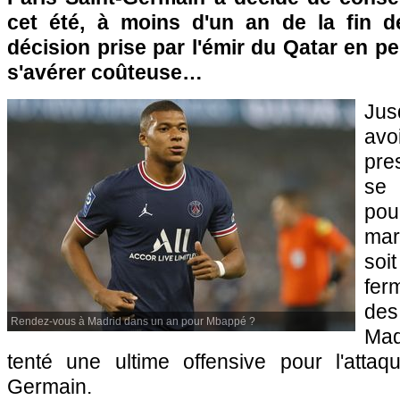
cet été, à moins d'un an de la fin d
décision prise par l'émir du Qatar en pe
s'avérer coûteuse…
Jus
avoi
pre
se 
po
mard
so
fe
des
Rendez-vous à Madrid dans un an pour Mbappé ?
Mad
tenté une ultime offensive pour l'attaq
Germain.