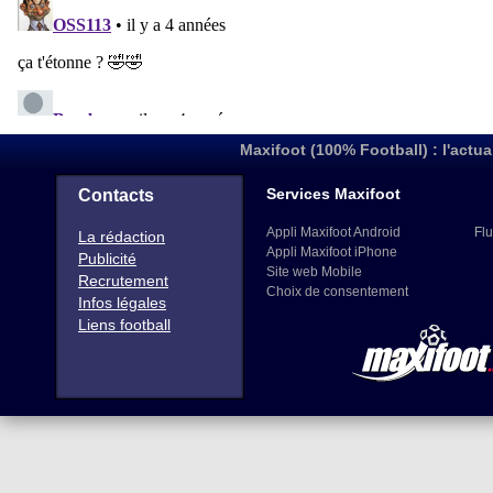
Maxifoot (100% Football) : l'actua
Services Maxifoot
Contacts
Appli Maxifoot Android
Flu
La rédaction
Appli Maxifoot iPhone
Publicité
Site web Mobile
Recrutement
Choix de consentement
Infos légales
Liens football